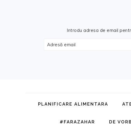
Introdu adresa de email pentru 
Adresă
email
Skip
Skip
Skip
Skip
to
to
to
to
primary
main
primary
footer
PLANIFICARE ALIMENTARA
AT
navigation
content
sidebar
#FARAZAHAR
DE VOR