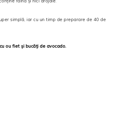
nține făină și nici drojdie.
uper simplă, iar cu un timp de preparare de 40 de
 cu ou fiet și bucăți de avocado.