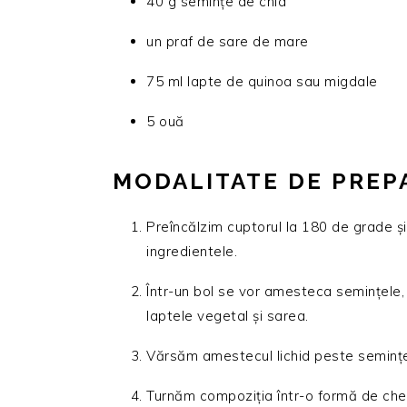
40 g semințe de chia
un praf de sare de mare
75 ml lapte de quinoa sau migdale
5 ouă
MODALITATE DE PREP
Preîncălzim cuptorul la 180 de grade 
ingredientele.
Într-un bol se vor amesteca semințele, 
laptele vegetal și sarea.
Vărsăm amestecul lichid peste semințe
Turnăm compoziția într-o formă de chec