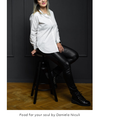
Food for your soul by Daniela Niculi