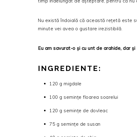
timp îndelungat de așteptare, pentru că nu co
Nu există îndoială că această rețetă este s
minute vei avea o gustare irezistibilă.
Eu am savurat-o și cu unt de arahide, dar și
INGREDIENTE:
120 g migdale
100 g semințe floarea soarelui
120 g semințe de dovleac
75 g semințe de susan