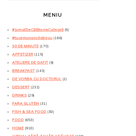
MENIU
#JurnalDeCălătorieCulinară
(5)
#tucemanancilabirou
(166)
30 DE MINUTE
(170)
APPETIZER
(115)
ATELIERE DE GATIT
(9)
BREAKFAST
(143)
DE VORBA CU DOCTORUL
(2)
DESSERT
(232)
DRINKS
(29)
FARA GLUTEN
(31)
FISH & SEA FOOD
(38)
FOOD
(653)
HOME
(918)