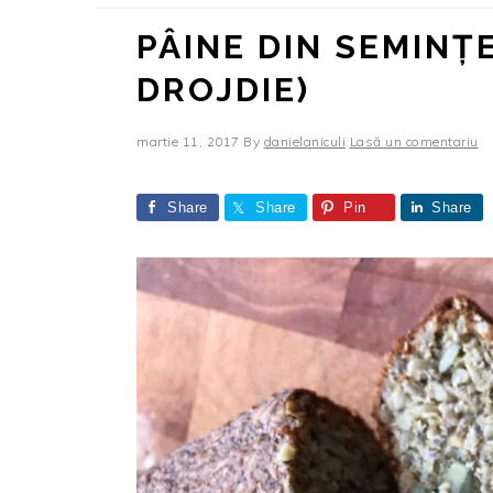
PÂINE DIN SEMINȚE
DROJDIE)
martie 11, 2017
By
danielaniculi
Lasă un comentariu
Share
Share
Pin
Share