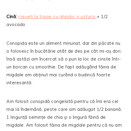
Cină:
creveți la tigaie cu ghimbir și usturoi
+ 1/2
avocado
Conopida este un aliment minunat, dar din păcate nu
o folosesc în bucătărie atât de des pe cât mi-aș dori,
însă astăzi am încercat să o pun la loc de cinste într-
un borcan cu smoothie. De fapt adăugând făina de
migdale am obținut mai curând o budincă foarte
interesantă.
Am folosit conopidă congelată pentru că îmi era cel
mai la îndemână, peste care am adăugat 1/2 banană,
1 linguriță semințe de chia și o lingură făină de
migdale. Am folosit făina de migdale pentru că nu am