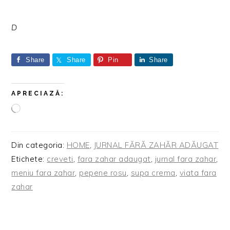
D
Share
Share
Pin
Share
APRECIAZĂ:
Încarc...
Din categoria:
HOME
,
JURNAL FĂRĂ ZAHĂR ADĂUGAT
Etichete:
creveti
,
fara zahar adaugat
,
jurnal fara zahar
,
meniu fara zahar
,
pepene rosu
,
supa crema
,
viata fara
zahar