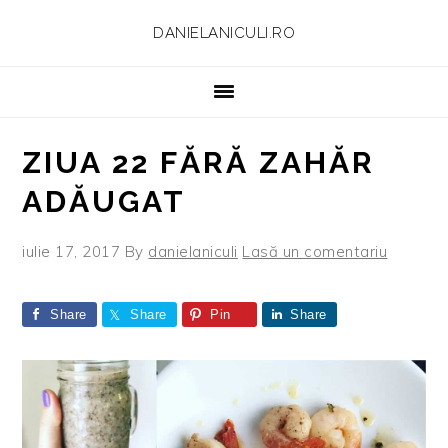
Skip
Skip
Skip
Skip
DANIELANICULI.RO
to
to
to
to
primary
main
primary
footer
navigation
content
sidebar
ZIUA 22 FĂRĂ ZAHĂR
ADĂUGAT
iulie 17, 2017
By
danielaniculi
Lasă un comentariu
Share
Share
Pin
Share