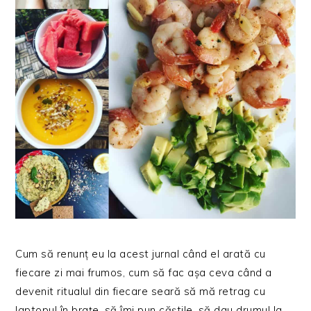
Cum să renunț eu la acest jurnal când el arată cu
fiecare zi mai frumos, cum să fac așa ceva când a
devenit ritualul din fiecare seară să mă retrag cu
laptopul în brațe, să îmi pun căștile, să dau drumul la