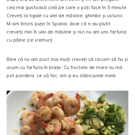
cea mai gustoasă cină pe care o poți face în 5 minute.
Creveți la tigaie cu ulei de măsline, ghimbir și usturoi.
M-am întors puțin în Spania, doar că n-au plutit
creveții mei în ulei de măsline și nici nu am uns farfuria
cu pâine
(ce vremuri) .
Bine că nu am avut mai mulți creveți că riscam să fiu și
acum cu farfuria în brațe. Cu fructele de mare nu mă
pot pondera, ce să fac, am și eu slăbiciunile mele.