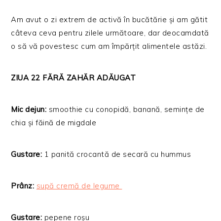
Am avut o zi extrem de activă în bucătărie și am gătit
câteva ceva pentru zilele următoare, dar deocamdată
o să vă povestesc cum am împărțit alimentele astăzi.
ZIUA 22 FĂRĂ ZAHĂR ADĂUGAT
Mic dejun:
smoothie cu conopidă, banană, semințe de
chia și făină de migdale
Gustare:
1 panită crocantă de secară cu hummus
Prânz:
supă cremă de legume
Gustare:
pepene roșu