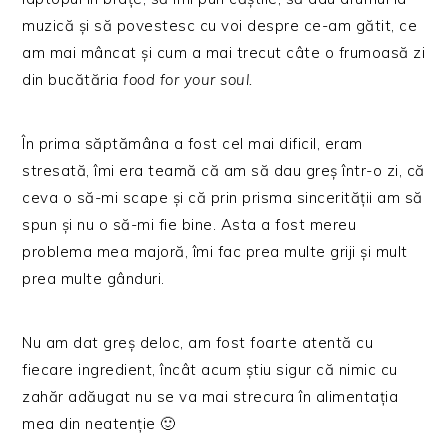
muzică și să povestesc cu voi despre ce-am gătit, ce
am mai mâncat și cum a mai trecut câte o frumoasă zi
din bucătăria
food for your soul.
În prima săptămâna a fost cel mai dificil, eram
stresată, îmi era teamă că am să dau greș într-o zi, că
ceva o să-mi scape și că prin prisma sincerității am să
spun și nu o să-mi fie bine. Asta a fost mereu
problema mea majoră, îmi fac prea multe griji și mult
prea multe gânduri.
Nu am dat greș deloc, am fost foarte atentă cu
fiecare ingredient, încât acum știu sigur că nimic cu
zahăr adăugat nu se va mai strecura în alimentația
mea din neatenție 🙂