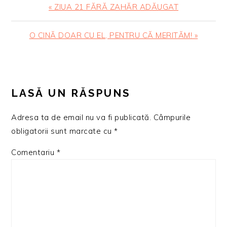
Articol
« ZIUA 21 FĂRĂ ZAHĂR ADĂUGAT
anterior:
Articolul
O CINĂ DOAR CU EL, PENTRU CĂ MERITĂM! »
urmator:
READER
INTERACTIONS
LASĂ UN RĂSPUNS
Adresa ta de email nu va fi publicată.
Câmpurile
obligatorii sunt marcate cu
*
Comentariu
*