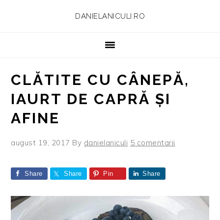
Skip
Skip
Skip
Skip
DANIELANICULI.RO
to
to
to
to
primary
main
primary
footer
navigation
content
sidebar
CLĂTITE CU CÂNEPĂ,
IAURT DE CAPRĂ ȘI
AFINE
august 19, 2017
By
danielaniculi
5 comentarii
Share
Share
Pin
Share