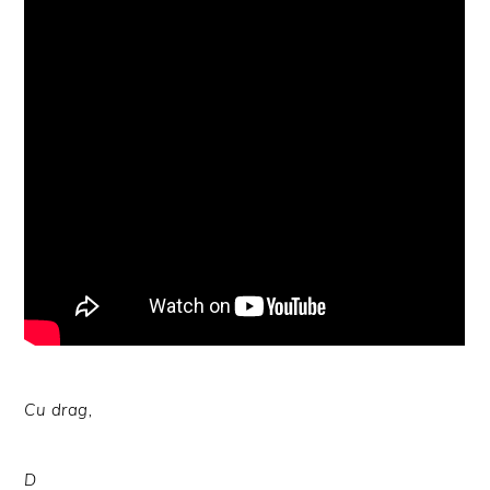
Cu drag,
D