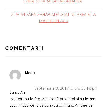
Articol
« ZIUA 53 FĂRĂ ZAHĂR ADĂUGAT
anterior:
Articolul
ZIUA 54 FĂRĂ ZAHĂR ADĂUGAT NU PREA MI-A
urmator:
FOST PE PLAC »
READER
INTERACTIONS
COMENTARII
Maria
septembrie 3, 2017 la ora 10:18 pm
Buna. Am
incercat sa le fac. Au iesit foarte moi si nu le-am
putut intoarce, plus ca s-au cam ars. Ai idee ce