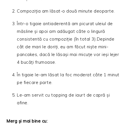
Compoziția am lăsat-o două minute deoparte.
Într-o tigaie antiaderentă am picurat uleiul de
măsline și apoi am adăugat câte o lingură
consistentă cu compoziție (în total 3).Depinde
cât de mari le doriți, eu am făcut niște mini-
pancakes, dacă le lăsași mai micuțe vor ieși lejer
4 bucăți frumoase.
În tigaie le-am lăsat la foc moderat câte 1 minut
pe fiecare parte.
Le-am servit cu topping de iaurt de capră și
afine.
Merg și mai bine cu: