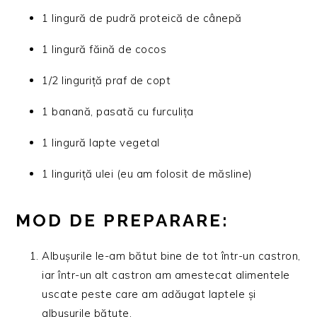
1 lingură de pudră proteică de cânepă
1 lingură făină de cocos
1/2 linguriță praf de copt
1 banană, pasată cu furculița
1 lingură lapte vegetal
1 linguriță ulei (eu am folosit de măsline)
MOD DE PREPARARE:
Albușurile le-am bătut bine de tot într-un castron,
iar într-un alt castron am amestecat alimentele
uscate peste care am adăugat laptele și
albușurile bătute.