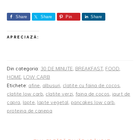
Share
Share
Pin
Share
APRECIAZĂ:
Din categoria:
30 DE MINUTE
,
BREAKFAST
,
FOOD
,
HOME
,
LOW CARB
Etichete:
afine
,
albusuri
,
clatite cu faina de cocos
,
clatite low carb
,
clatite verzi
,
faina de cocos
,
iaurt de
capra
,
lapte
,
lapte vegetal
,
pancakes low carb
,
proteina de canepa