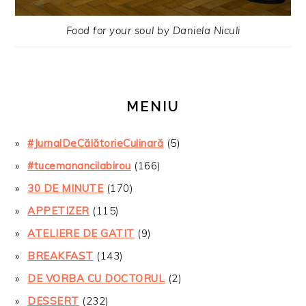
Food for your soul by Daniela Niculi
MENIU
#JurnalDeCălătorieCulinară
(5)
#tucemanancilabirou
(166)
30 DE MINUTE
(170)
APPETIZER
(115)
ATELIERE DE GATIT
(9)
BREAKFAST
(143)
DE VORBA CU DOCTORUL
(2)
DESSERT
(232)