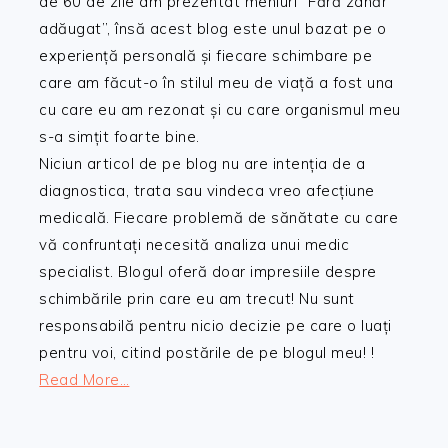
de 60 de zile am prezentat meniuri ”Fără zahăr
adăugat”, însă acest blog este unul bazat pe o
experiență personală și fiecare schimbare pe
care am făcut-o în stilul meu de viață a fost una
cu care eu am rezonat și cu care organismul meu
s-a simțit foarte bine.
Niciun articol de pe blog nu are intenția de a
diagnostica, trata sau vindeca vreo afecțiune
medicală. Fiecare problemă de sănătate cu care
vă confruntați necesită analiza unui medic
specialist. Blogul oferă doar impresiile despre
schimbările prin care eu am trecut! Nu sunt
responsabilă pentru nicio decizie pe care o luați
pentru voi, citind postările de pe blogul meu! !
Read More…