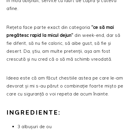
în mod obișnuit, servite cu iaurt de capră și câteva
afine.
Rețeta face parte exact din categoria
”ce să mai
pregătesc rapid la micul dejun”
din week-end, dar să
fie diferit, să nu fie caloric, să aibe gust, să fie și
desert. Da, știu, am multe pretenții, așa am fost
crescută și nu cred că o să mă schimb vreodată.
Ideea este că am făcut chestiile astea pe care le-am
devorat și mi s-au părut o combinație foarte mișto pe
care cu siguranță o voi repeta de acum înainte.
INGREDIENTE:
3 albușuri de ou