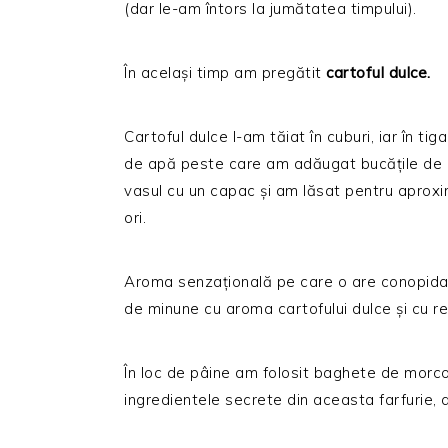
(dar le-am întors la jumătatea timpului).
În același timp am pregătit
cartoful dulce.
Cartoful dulce l-am tăiat în cuburi, iar în ti
de apă peste care am adăugat bucățile de c
vasul cu un capac și am lăsat pentru aprox
ori.
Aroma senzațională pe care o are conopida 
de minune cu aroma cartofului dulce și cu re
În loc de pâine am folosit baghete de morcov
ingredientele secrete din aceasta farfurie, 