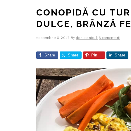
CONOPIDĂ CU TUR
DULCE, BRÂNZĂ FE
septembrie 6, 2017
By
danielaniculi
3 comentarii
Share
Share
Pin
Share