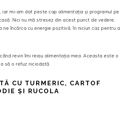
, iar mi-am dat peste cap alimentația și programul pe
casă. Nici nu mă stresez din acest punct de vedere,
 ne încărca cu energie pozitivă, în niciun caz pentru a
i când revin îmi reiau alimentația mea. Aceasta este o
ea să o refuz niciodată.
TĂ CU TURMERIC, CARTOF
ODIE ȘI RUCOLA