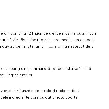
gaie am combinat 2 linguri de ulei de măsline cu 2 linguri
artof. Am lăsat focul la mic spre mediu, am acoperit
imativ 20 de minute, timp în care am amestecat de 3
este pur și simplu minunată, iar aceasta se îmbină
stul ingredientelor.
 crud, iar frunzele de rucola și rodia au fost
acele ingrediente care au dat o notă aparte.