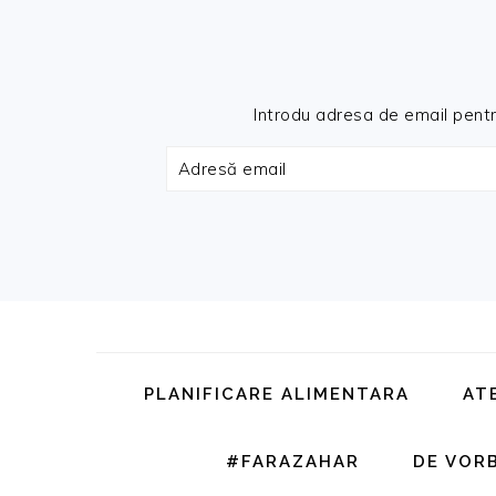
Introdu adresa de email pentru 
Adresă
email
Skip
Skip
Skip
Skip
to
to
to
to
primary
main
primary
footer
PLANIFICARE ALIMENTARA
AT
navigation
content
sidebar
#FARAZAHAR
DE VOR