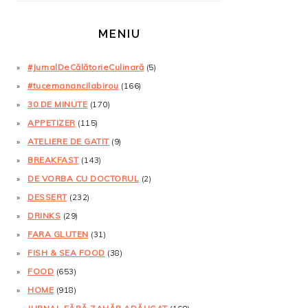
MENIU
#JurnalDeCălătorieCulinară
(5)
#tucemanancilabirou
(166)
30 DE MINUTE
(170)
APPETIZER
(115)
ATELIERE DE GATIT
(9)
BREAKFAST
(143)
DE VORBA CU DOCTORUL
(2)
DESSERT
(232)
DRINKS
(29)
FARA GLUTEN
(31)
FISH & SEA FOOD
(38)
FOOD
(653)
HOME
(918)