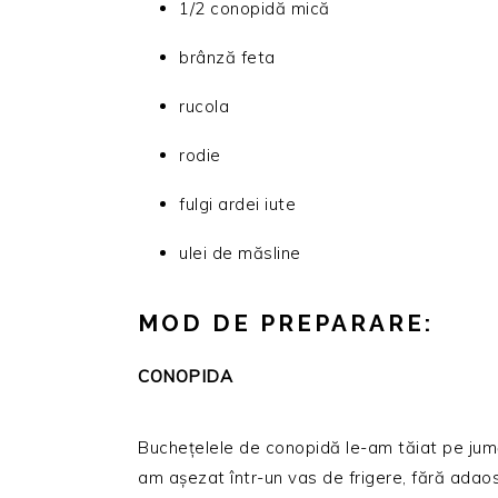
1/2 conopidă mică
brânză feta
rucola
rodie
fulgi ardei iute
ulei de măsline
MOD DE PREPARARE:
CONOPIDA
Buchețelele de conopidă le-am tăiat pe jumă
am așezat într-un vas de frigere, fără adaos