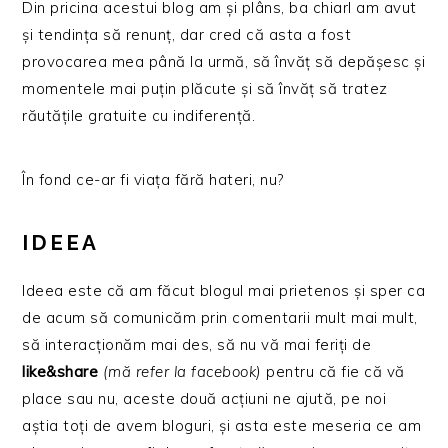
Din pricina acestui blog am și plâns, ba chiarl am avut
și tendința să renunț, dar cred că asta a fost
provocarea mea până la urmă, să învăț să depășesc și
momentele mai puțin plăcute și să învăț să tratez
răutățile gratuite cu indiferență.
În fond ce-ar fi viața fără hateri, nu?
IDEEA
Ideea este că am făcut blogul mai prietenos și sper ca
de acum să comunicăm prin comentarii mult mai mult,
să interacționăm mai des, să nu vă mai feriți de
like&share
(mă refer la facebook)
pentru că fie că vă
place sau nu, aceste două acțiuni ne ajută, pe noi
aștia toți de avem bloguri, și asta este meseria ce am