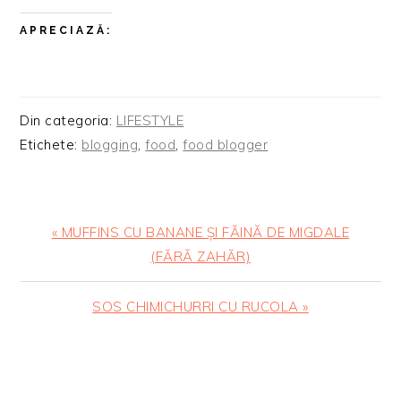
APRECIAZĂ:
Din categoria:
LIFESTYLE
Etichete:
blogging
,
food
,
food blogger
Articol
« MUFFINS CU BANANE ȘI FĂINĂ DE MIGDALE
anterior:
(FĂRĂ ZAHĂR)
Articolul
SOS CHIMICHURRI CU RUCOLA »
urmator:
READER
INTERACTIONS