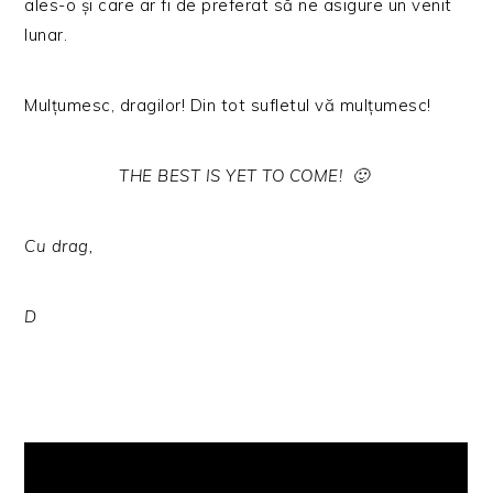
ales-o și care ar fi de preferat să ne asigure un venit
lunar.
Mulțumesc, dragilor! Din tot sufletul vă mulțumesc!
THE BEST IS YET TO COME! 🙂
Cu drag,
D