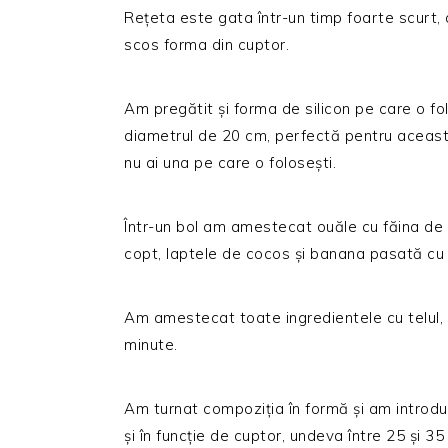
Rețeta este gata într-un timp foarte scurt, as
scos forma din cuptor.
Am pregătit și forma de silicon pe care o fo
diametrul de 20 cm, perfectă pentru această
nu ai una pe care o folosești.
Într-un bol am amestecat ouăle cu făina de 
copt, laptele de cocos și banana pasată cu f
Am amestecat toate ingredientele cu telul,
minute.
Am turnat compoziția în formă și am introdu
și în funcție de cuptor, undeva între 25 și 3