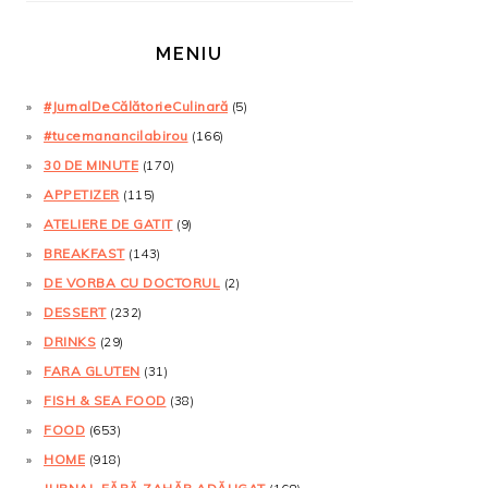
MENIU
#JurnalDeCălătorieCulinară
(5)
#tucemanancilabirou
(166)
30 DE MINUTE
(170)
APPETIZER
(115)
ATELIERE DE GATIT
(9)
BREAKFAST
(143)
DE VORBA CU DOCTORUL
(2)
DESSERT
(232)
DRINKS
(29)
FARA GLUTEN
(31)
FISH & SEA FOOD
(38)
FOOD
(653)
HOME
(918)