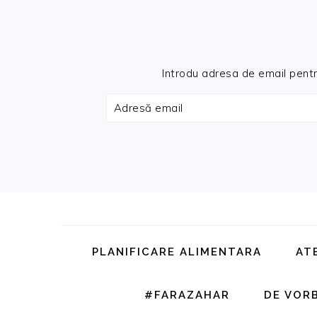
Introdu adresa de email pentru 
Adresă
email
Skip
Skip
Skip
Skip
to
to
to
to
primary
main
primary
footer
PLANIFICARE ALIMENTARA
AT
navigation
content
sidebar
#FARAZAHAR
DE VOR