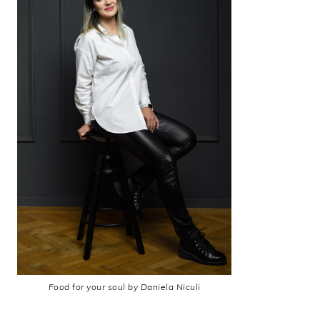
Food for your soul by Daniela Niculi