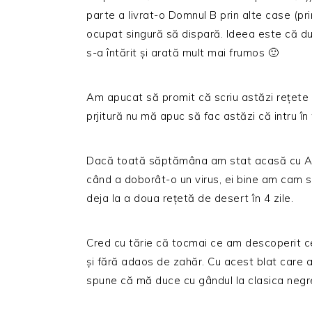
parte a livrat-o Domnul B prin alte case (pri
ocupat singură să dispară. Ideea este că du
s-a întărit și arată mult mai frumos 🙂
Am apucat să promit că scriu astăzi rețete ș
prjitură nu mă apuc să fac astăzi că intru în
Dacă toată săptămâna am stat acasă cu Alex
când a doborât-o un virus, ei bine am cam 
deja la a doua rețetă de desert în 4 zile.
Cred cu tărie că tocmai ce am descoperit c
și fără adaos de zahăr. Cu acest blat care a
spune că mă duce cu gândul la clasica negr