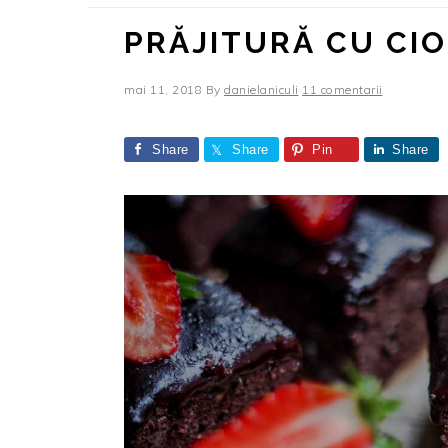
PRĂJITURĂ CU CI
mai 11, 2018
By
danielaniculi
11 comentarii
Share
Share
Pin
Share