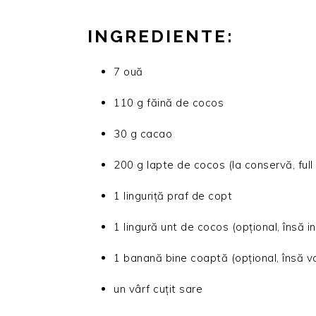
INGREDIENTE:
7 ouă
110 g făină de cocos
30 g cacao
200 g lapte de cocos (la conservă, full 
1 linguriță praf de copt
1 lingură unt de cocos (opțional, însă i
1 banană bine coaptă (opțional, însă va
un vârf cuțit sare