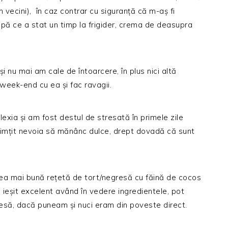
n vecini), în caz contrar cu siguranță că m-aș fi
pă ce a stat un timp la frigider, crema de deasupra
i nu mai am cale de întoarcere, în plus nici altă
 week-end cu ea și fac ravagii.
ia și am fost destul de stresată în primele zile
simțit nevoia să mănânc dulce, drept dovadă că sunt
ea mai bună rețetă de tort/negresă cu făină de cocos
 ieșit excelent având în vedere ingredientele, pot
esă, dacă puneam și nuci eram din poveste direct.