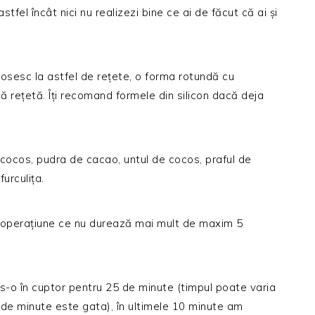
tfel încât nici nu realizezi bine ce ai de făcut că ai și
losesc la astfel de rețete, o forma rotundă cu
 rețetă. Îți recomand formele din silicon dacă deja
cocos, pudra de cacao, untul de cocos, praful de
urculița.
 operațiune ce nu durează mai mult de maxim 5
s-o în cuptor pentru 25 de minute (timpul poate varia
5 de minute este gata), în ultimele 10 minute am