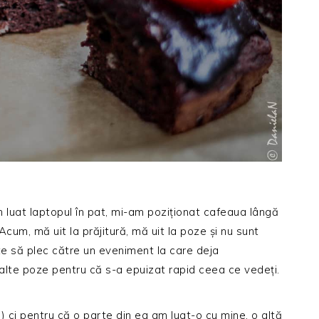
m luat laptopul în pat, mi-am poziționat cafeaua lângă
Acum, mă uit la prăjitură, mă uit la poze și nu sunt
te să plec către un eveniment la care deja
alte poze pentru că s-a epuizat rapid ceea ce vedeți.
 ci pentru că o parte din ea am luat-o cu mine, o altă