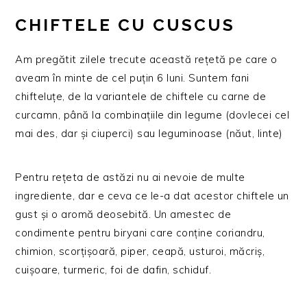
CHIFTELE CU CUSCUS
Am pregătit zilele trecute această rețetă pe care o
aveam în minte de cel puțin 6 luni. Suntem fani
chifteluțe, de la variantele de chiftele cu carne de
curcamn, până la combinațiile din legume (dovlecei cel
mai des, dar și ciuperci) sau leguminoase (năut, linte)
Pentru rețeta de astăzi nu ai nevoie de multe
ingrediente, dar e ceva ce le-a dat acestor chiftele un
gust și o aromă deosebită. Un amestec de
condimente pentru biryani care conține coriandru,
chimion, scorțișoară, piper, ceapă, usturoi, măcriș,
cuișoare, turmeric, foi de dafin, schiduf.