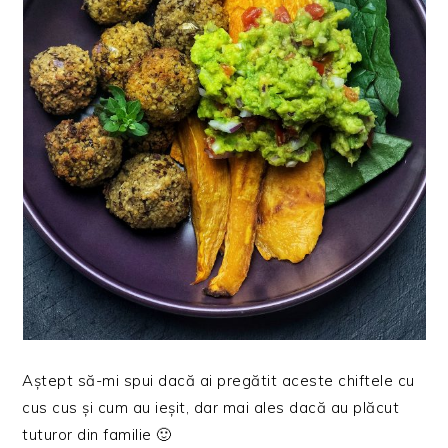
Aștept să-mi spui dacă ai pregătit aceste chiftele cu
cus cus și cum au ieșit, dar mai ales dacă au plăcut
tuturor din familie 🙂