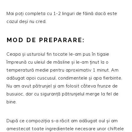
Mai poți completa cu 1-2 linguri de făină dacă este
cazul deși nu cred.
MOD DE PREPARARE:
Ceapa și usturoiul fin tocate le-am pus în tigaie
împreună cu uleiul de măsline și le-am ținut la o
temperatură medie pentru aproximativ 1 minut. Am
adăugat apoi cuscusul, condimentele și apa fierbinte.
Nu am avut pătrunjel și am folosit câteva frunze de
busuioc, dar cu siguranță pătrunjelul merge la fel de
bine.
După ce compoziția s-a răcit am adăugat oul și am
amestecat toate ingredientele necesare unor chiftele