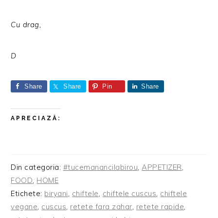
Cu drag,
D
Share
Share
Pin
Share
APRECIAZĂ:
Din categoria:
#tucemanancilabirou
,
APPETIZER
,
FOOD
,
HOME
Etichete:
biryani
,
chiftele
,
chiftele cuscus
,
chiftele
vegane
,
cuscus
,
retete fara zahar
,
retete rapide
,