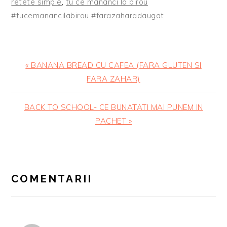
retete simple
,
tu ce mananci la birou
#tucemanancilabirou #farazaharadaugat
Articol
« BANANA BREAD CU CAFEA (FARA GLUTEN SI
anterior:
FARA ZAHAR)
Articolul
BACK TO SCHOOL- CE BUNATATI MAI PUNEM IN
urmator:
PACHET »
READER
INTERACTIONS
COMENTARII