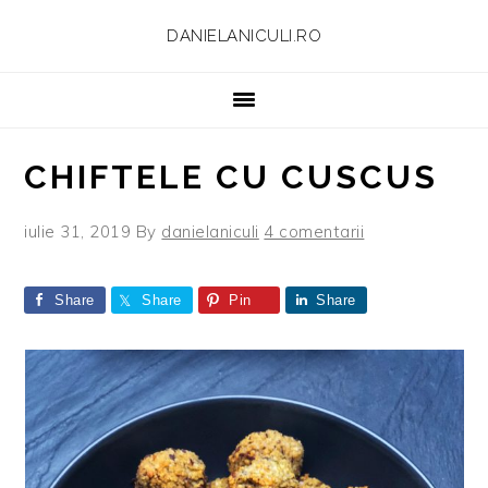
Skip
Skip
Skip
Skip
DANIELANICULI.RO
to
to
to
to
primary
main
primary
footer
navigation
content
sidebar
CHIFTELE CU CUSCUS
iulie 31, 2019
By
danielaniculi
4 comentarii
Share
Share
Pin
Share