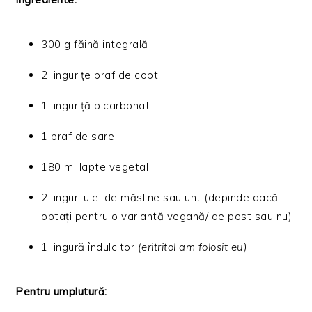
300 g făină integrală
2 lingurițe praf de copt
1 linguriță bicarbonat
1 praf de sare
180 ml lapte vegetal
2 linguri ulei de măsline sau unt (depinde dacă
optați pentru o variantă vegană/ de post sau nu)
1 lingură îndulcitor
(eritritol am folosit eu)
Pentru umplutură: