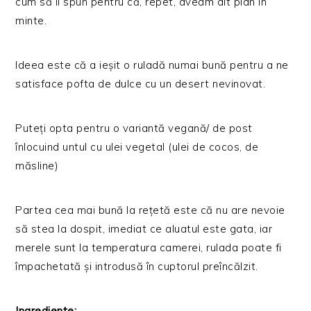
cum să îi spun pentru că, repet, aveam alt plan în
minte.
Ideea este că a ieșit o ruladă numai bună pentru a ne
satisface pofta de dulce cu un desert nevinovat.
Puteți opta pentru o variantă vegană/ de post
înlocuind untul cu ulei vegetal (ulei de cocos, de
măsline)
Partea cea mai bună la rețetă este că nu are nevoie
să stea la dospit, imediat ce aluatul este gata, iar
merele sunt la temperatura camerei, rulada poate fi
împachetată și introdusă în cuptorul preîncălzit.
Ingrediente: