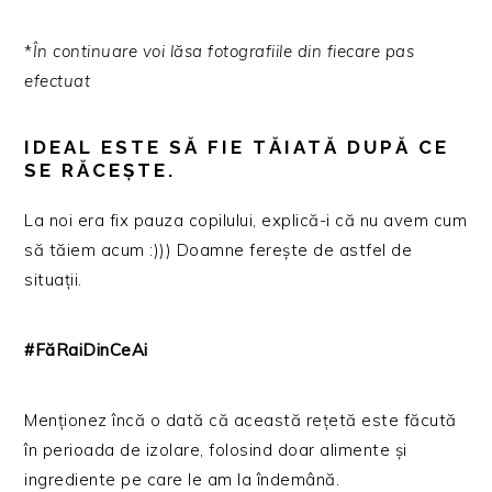
*
În continuare voi lăsa fotografiile din fiecare pas
efectuat
IDEAL ESTE SĂ FIE TĂIATĂ DUPĂ CE
SE RĂCEȘTE.
La noi era fix pauza copilului, explică-i că nu avem cum
să tăiem acum :))) Doamne ferește de astfel de
situații.
#FăRaiDinCeAi
Menționez încă o dată că această rețetă este făcută
în perioada de izolare, folosind doar alimente și
ingrediente pe care le am la îndemână.