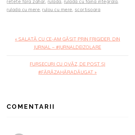
retete fara zahar
,
rulada
,
rulada cu faina integrala
,
rulada cu mere
,
rulou cu mere
,
scortisoara
Articol
« SALATĂ CU CE-AM GĂSIT PRIN FRIGIDER. DIN
anterior:
JURNAL – #JURNALDEIZOLARE
Articolul
FURSECURI CU OVĂZ, DE POST ȘI
urmator:
#FĂRĂZAHĂRADĂUGAT »
READER
INTERACTIONS
COMENTARII