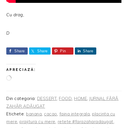
Cu drag,
D
Share
Share
Pin
Share
APRECIAZĂ:
Încarc...
Din categoria:
DESSERT
,
FOOD
,
HOME
,
JURNAL FĂRĂ
ZAHĂR ADĂUGAT
Etichete:
banana
,
cacao
,
faina integrala
,
placinta cu
mere
,
prajitura cu mere
,
retete #farazaharadaugat
,