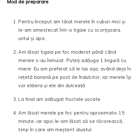
Mod de preparare
:
Pentru început am tăiat merele în cuburi mici și
le-am amestecat într-o tigaie cu scorțișoara,
untul și apa.
Am lăsat tigaia pe foc moderat până când
merele s-au înmuiat. Puteți adăuga 1 lingură cu
miere. Eu am preferat să le las așa, având deja în
rețetă banană pe post de îndulcitor, iar merele își
vor elibera și ele din dulceață.
La final am adăugat fructele uscate.
Am lăsat merele pe foc pentru aproximativ 15
minute, iar apoi le-am lăsat să se răcorească,
timp în care am meșterit aluatul.