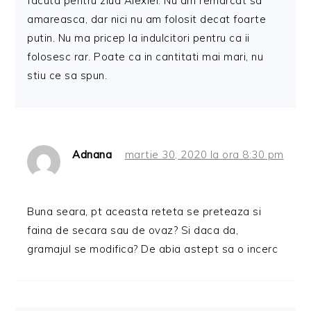
facuta pentru ziua Alexiei. Nu am remarcat sa
amareasca, dar nici nu am folosit decat foarte
putin. Nu ma pricep la indulcitori pentru ca ii
folosesc rar. Poate ca in cantitati mai mari, nu
stiu ce sa spun.
Adnana
martie 30, 2020 la ora 8:30 pm
Buna seara, pt aceasta reteta se preteaza si
faina de secara sau de ovaz? Si daca da,
gramajul se modifica? De abia astept sa o incerc