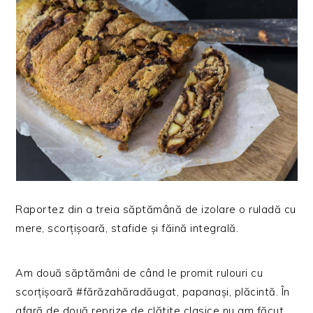
Raportez din a treia săptămână de izolare o ruladă cu
mere, scorțișoară, stafide și făină integrală.
Am două săptămâni de când le promit rulouri cu
scorțișoară #fărăzahăradăugat, papanași, plăcintă. În
afară de două reprize de clătite clasice nu am făcut