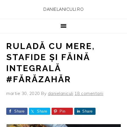
Skip
Skip
Skip
Skip
DANIELANICULI.RO
to
to
to
to
primary
main
primary
footer
navigation
content
sidebar
RULADĂ CU MERE,
STAFIDE ȘI FĂINĂ
INTEGRALĂ
#FĂRĂZAHĂR
martie 30, 2020
By
danielaniculi
18 comentarii
Share
Share
Pin
Share