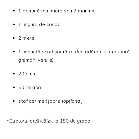
1 banană mai mare sau 2 mai mici
1 lingură de cacao
2 mere
1 linguriță scorțișoară (
puteți adăuga și nucșoară,
ghimbir, vanilie)
20 g unt
50 ml apă
stafide/ merișoare (
opțional)
*
Cuptorul preîncălzit la 180 de grade