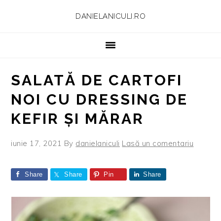
Skip
Skip
Skip
Skip
DANIELANICULI.RO
to
to
to
to
primary
main
primary
footer
navigation
content
sidebar
SALATĂ DE CARTOFI
NOI CU DRESSING DE
KEFIR ȘI MĂRAR
iunie 17, 2021
By
danielaniculi
Lasă un comentariu
Share
Share
Pin
Share