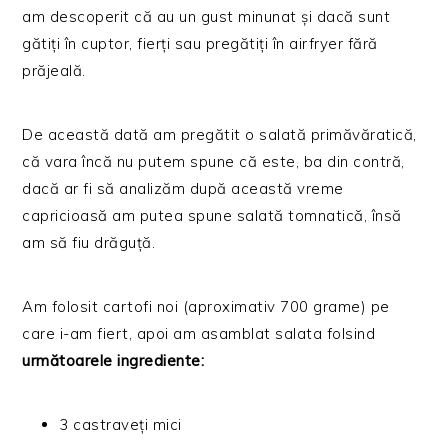
am descoperit că au un gust minunat și dacă sunt
gătiți în cuptor, fierți sau pregătiți în airfryer fără
prăjeală.
De această dată am pregătit o salată primăvăratică,
că vara încă nu putem spune că este, ba din contră,
dacă ar fi să analizăm după această vreme
capricioasă am putea spune salată tomnatică, însă
am să fiu drăguță.
Am folosit cartofi noi (aproximativ 700 grame) pe
care i-am fiert, apoi am asamblat salata folsind
următoarele ingrediente:
3 castraveți mici