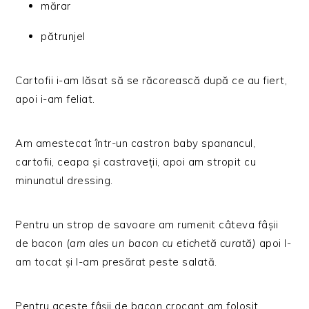
mărar
pătrunjel
Cartofii i-am lăsat să se răcorească după ce au fiert,
apoi i-am feliat.
Am amestecat într-un castron baby spanancul,
cartofii, ceapa și castraveții, apoi am stropit cu
minunatul dressing.
Pentru un strop de savoare am rumenit câteva fâșii
de bacon (
am ales un bacon cu etichetă curată)
apoi l-
am tocat și l-am presărat peste salată.
Pentru aceste fâșii de bacon crocant am folosit