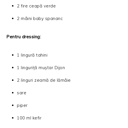
2 fire ceapă verde
2 mâini baby spananc
Pentru dressing:
1 lingură tahini
1 linguriță muștar Dijon
2 linguri zeamă de lămâie
sare
piper
100 ml kefir