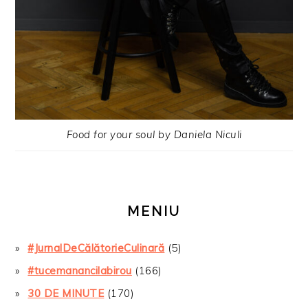
Food for your soul by Daniela Niculi
MENIU
#JurnalDeCălătorieCulinară
(5)
#tucemanancilabirou
(166)
30 DE MINUTE
(170)