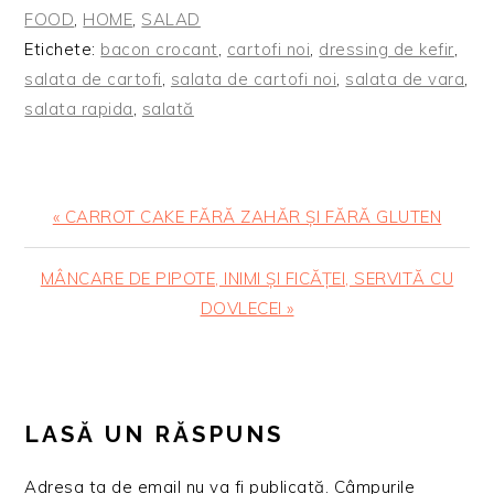
FOOD
,
HOME
,
SALAD
Etichete:
bacon crocant
,
cartofi noi
,
dressing de kefir
,
salata de cartofi
,
salata de cartofi noi
,
salata de vara
,
salata rapida
,
salată
Articol
« CARROT CAKE FĂRĂ ZAHĂR ȘI FĂRĂ GLUTEN
anterior:
Articolul
MÂNCARE DE PIPOTE, INIMI ȘI FICĂȚEI, SERVITĂ CU
urmator:
DOVLECEI »
READER
INTERACTIONS
LASĂ UN RĂSPUNS
Adresa ta de email nu va fi publicată.
Câmpurile