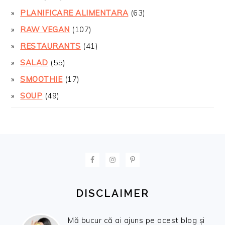
PLANIFICARE ALIMENTARA
(63)
RAW VEGAN
(107)
RESTAURANTS
(41)
SALAD
(55)
SMOOTHIE
(17)
SOUP
(49)
FOOTER
DISCLAIMER
Mă bucur că ai ajuns pe acest blog și