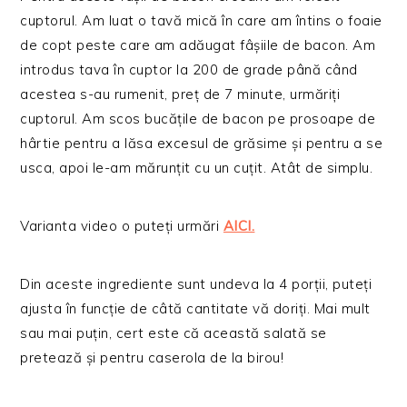
cuptorul. Am luat o tavă mică în care am întins o foaie
de copt peste care am adăugat fâșiile de bacon. Am
introdus tava în cuptor la 200 de grade până când
acestea s-au rumenit, preț de 7 minute, urmăriți
cuptorul. Am scos bucățile de bacon pe prosoape de
hârtie pentru a lăsa excesul de grăsime și pentru a se
usca, apoi le-am mărunțit cu un cuțit. Atât de simplu.
Varianta video o puteți urmări
AICI.
Din aceste ingrediente sunt undeva la 4 porții, puteți
ajusta în funcție de câtă cantitate vă doriți. Mai mult
sau mai puțin, cert este că această salată se
pretează și pentru caserola de la birou!