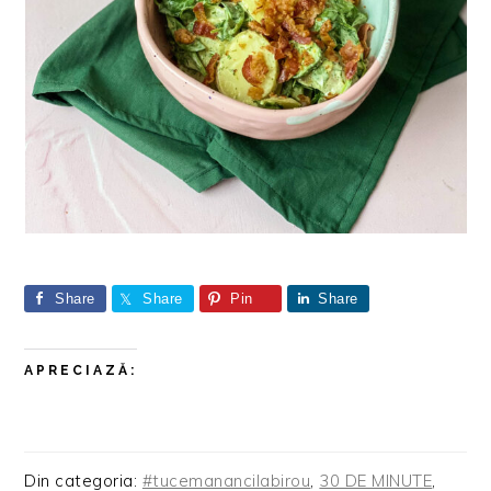
Share
Share
Pin
Share
APRECIAZĂ:
Din categoria:
#tucemanancilabirou
,
30 DE MINUTE
,