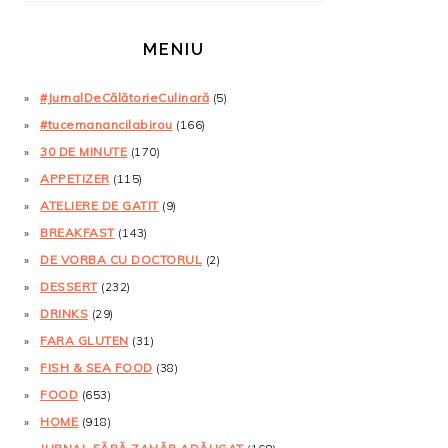
MENIU
#JurnalDeCălătorieCulinară
(5)
#tucemanancilabirou
(166)
30 DE MINUTE
(170)
APPETIZER
(115)
ATELIERE DE GATIT
(9)
BREAKFAST
(143)
DE VORBA CU DOCTORUL
(2)
DESSERT
(232)
DRINKS
(29)
FARA GLUTEN
(31)
FISH & SEA FOOD
(38)
FOOD
(653)
HOME
(918)