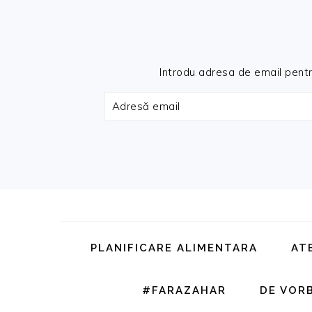
Introdu adresa de email pentru 
Adresă
email
Skip
Skip
Skip
Skip
to
to
to
to
primary
main
primary
footer
PLANIFICARE ALIMENTARA
AT
navigation
content
sidebar
#FARAZAHAR
DE VOR