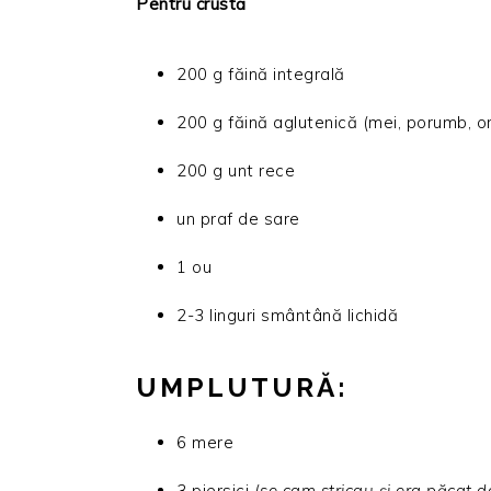
Pentru crustă
200 g făină integrală
200 g făină aglutenică (mei, porumb, or
200 g unt rece
un praf de sare
1 ou
2-3 linguri smântână lichidă
UMPLUTURĂ:
6 mere
3 piersici (
se cam stricau și era păcat de