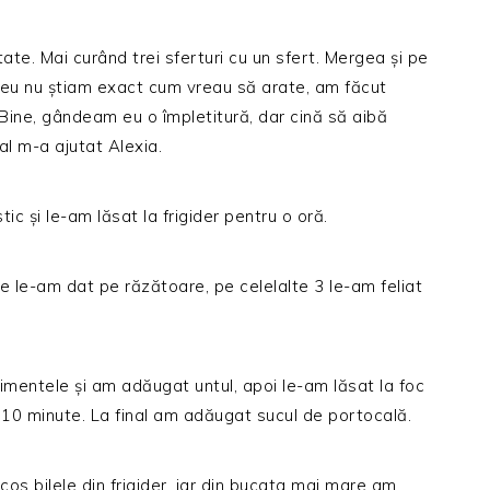
tate. Mai curând trei sferturi cu un sfert. Mergea și pe
i eu nu știam exact cum vreau să arate, am făcut
ne, gândeam eu o împletitură, dar cină să aibă
al m-a ajutat Alexia.
tic și le-am lăsat la frigider pentru o oră.
le le-am dat pe răzătoare, pe celelalte 3 le-am feliat
imentele și am adăugat untul, apoi le-am lăsat la foc
 10 minute. La final am adăugat sucul de portocală.
os bilele din frigider, iar din bucata mai mare am