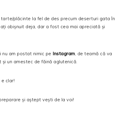
c tarte/plăcinte la fel de des precum deserturi gata în
ați obișnuit deja, dar a fost cea mai apreciată și
ici nu am postat nimic pe
Instagram
, de teamă că va
 și un amestec de făină aglutenică.
e clar!
reparare și aștept vești de la voi!