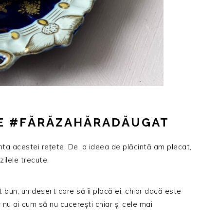
E #FĂRĂZAHĂRADĂUGAT
inta acestei rețete. De la ideea de plăcintă am plecat,
ilele trecute.
un, un desert care să îi placă ei, chiar dacă este
 nu ai cum să nu cucerești chiar și cele mai