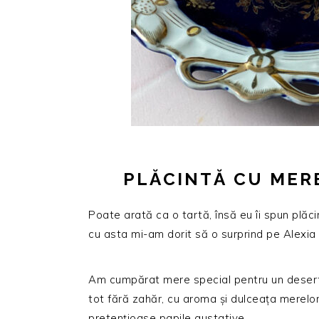
PLĂCINTĂ CU MER
Poate arată ca o tartă, însă eu îi spun plăc
cu asta mi-am dorit să o surprind pe Alexia z
Am cumpărat mere special pentru un desert b
tot fără zahăr, cu aroma și dulceața merelor
pretențioase papile gustative.