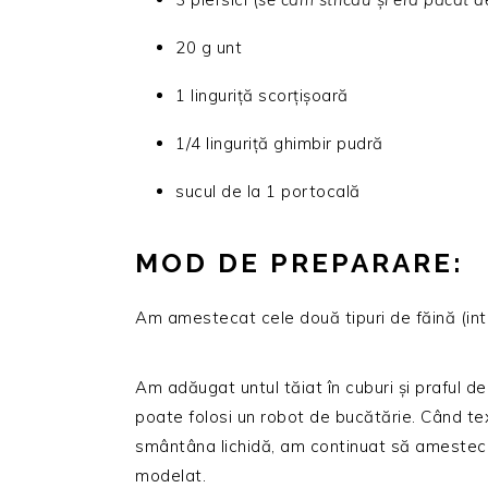
20 g unt
1 linguriță scorțișoară
1/4 linguriță ghimbir pudră
sucul de la 1 portocală
MOD DE PREPARARE:
Am amestecat cele două tipuri de făină (int
Am adăugat untul tăiat în cuburi și praful d
poate folosi un robot de bucătărie. Când te
smântâna lichidă, am continuat să amestec p
modelat.