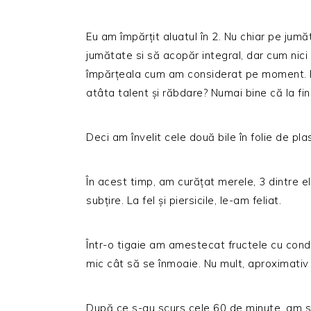
Eu am împărțit aluatul în 2. Nu chiar pe jumă
jumătate si să acopăr integral, dar cum nic
împărțeala cum am considerat pe moment. Bi
atâta talent și răbdare? Numai bine că la fin
Deci am învelit cele două bile în folie de plas
În acest timp, am curățat merele, 3 dintre e
subțire. La fel și piersicile, le-am feliat.
Într-o tigaie am amestecat fructele cu cond
mic cât să se înmoaie. Nu mult, aproximativ
După ce s-au scurs cele 60 de minute, am sc