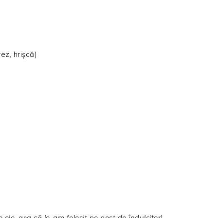
ez, hrișcă)
 ele, așa că le-am folosit pe post de îndulcitor)