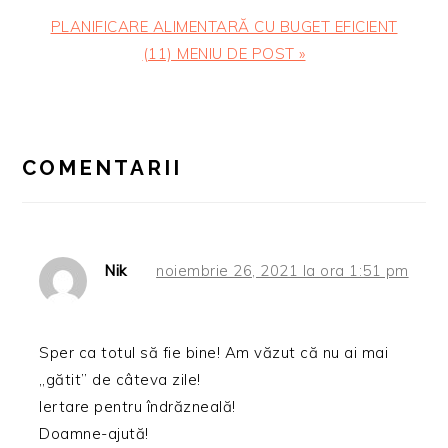
Articolul
PLANIFICARE ALIMENTARĂ CU BUGET EFICIENT
urmator:
(11) MENIU DE POST »
READER
INTERACTIONS
COMENTARII
Nik
noiembrie 26, 2021 la ora 1:51 pm
Sper ca totul să fie bine! Am văzut că nu ai mai
„gătit” de câteva zile!
Iertare pentru îndrăzneală!
Doamne-ajută!