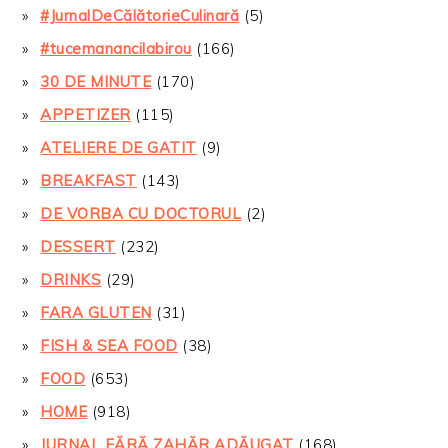
#JurnalDeCălătorieCulinară
(5)
#tucemanancilabirou
(166)
30 DE MINUTE
(170)
APPETIZER
(115)
ATELIERE DE GATIT
(9)
BREAKFAST
(143)
DE VORBA CU DOCTORUL
(2)
DESSERT
(232)
DRINKS
(29)
FARA GLUTEN
(31)
FISH & SEA FOOD
(38)
FOOD
(653)
HOME
(918)
JURNAL FĂRĂ ZAHĂR ADĂUGAT
(168)