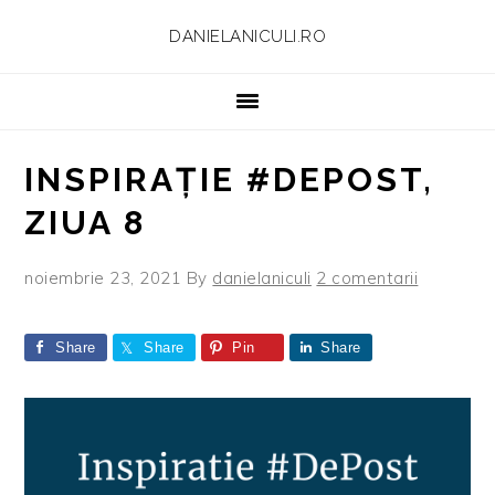
Skip
Skip
Skip
Skip
DANIELANICULI.RO
to
to
to
to
primary
main
primary
footer
navigation
content
sidebar
INSPIRAȚIE #DEPOST,
ZIUA 8
noiembrie 23, 2021
By
danielaniculi
2 comentarii
Share
Share
Pin
Share