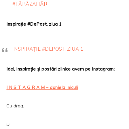
#FĂRĂZAHĂR
Inspirație #DePost, ziua 1
:
INSPIRAȚIE #DEPOST, ZIUA 1
Idei, inspirație și postări zilnice avem pe Instagram:
I N S T A G R A M – daniela_niculi
Cu drag,
D