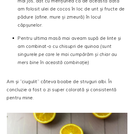
mai jos, dat cu mențiunea că de această dată
am folosit ulei de cocos în loc de unt și fructe de
pădure (afine, mure și zmeură) în locul
căpșunelor.
Pentru ultima masă mai aveam supă de linte și
am combinat-o cu chisupri de quinoa
(sunt
singurele pe care le mai cumpărăm și chiar au
mers bine în această combinație)
Am și ”ciugulit” câteva boabe de struguri albi. În
concluzie a fost o zi super colorată și consistentă
pentru mine.