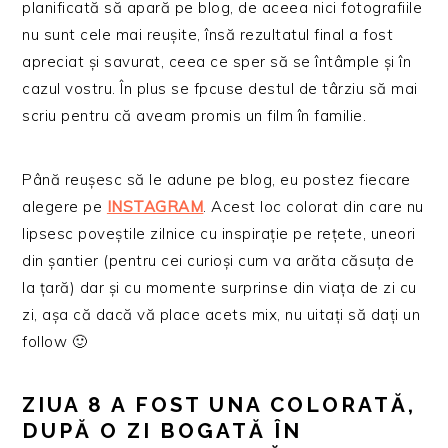
planificată să apară pe blog, de aceea nici fotografiile
nu sunt cele mai reușite, însă rezultatul final a fost
apreciat și savurat, ceea ce sper să se întâmple și în
cazul vostru. În plus se fpcuse destul de târziu să mai
scriu pentru că aveam promis un film în familie.
Până reușesc să le adune pe blog, eu postez fiecare
alegere pe
INSTAGRAM
. Acest loc colorat din care nu
lipsesc poveștile zilnice cu inspirație pe rețete, uneori
din șantier (pentru cei curioși cum va arăta căsuța de
la țară) dar și cu momente surprinse din viața de zi cu
zi, așa că dacă vă place acets mix, nu uitați să dați un
follow 🙂
ZIUA 8 A FOST UNA COLORATĂ,
DUPĂ O ZI BOGATĂ ÎN