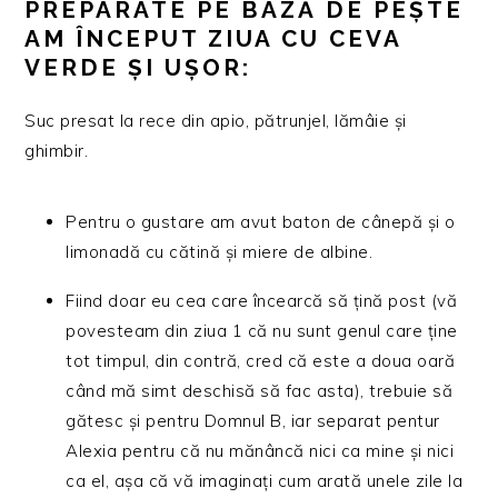
PREPARATE PE BAZĂ DE PEȘTE
AM ÎNCEPUT ZIUA CU CEVA
VERDE ȘI UȘOR:
Suc presat la rece din apio, pătrunjel, lămâie și
ghimbir.
Pentru o gustare am avut baton de cânepă și o
limonadă cu cătină și miere de albine.
Fiind doar eu cea care încearcă să țină post (vă
povesteam din ziua 1 că nu sunt genul care ține
tot timpul, din contră, cred că este a doua oară
când mă simt deschisă să fac asta), trebuie să
gătesc și pentru Domnul B, iar separat pentur
Alexia pentru că nu mănâncă nici ca mine și nici
ca el, așa că vă imaginați cum arată unele zile la