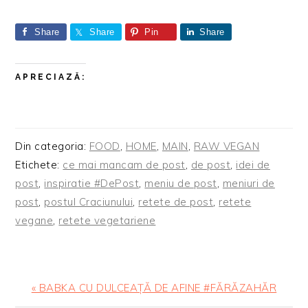
Share
Share
Pin
Share
APRECIAZĂ:
Din categoria:
FOOD
,
HOME
,
MAIN
,
RAW VEGAN
Etichete:
ce mai mancam de post
,
de post
,
idei de
post
,
inspiratie #DePost
,
meniu de post
,
meniuri de
post
,
postul Craciunului
,
retete de post
,
retete
vegane
,
retete vegetariene
Articol
« BABKA CU DULCEAȚĂ DE AFINE #FĂRĂZAHĂR
anterior: