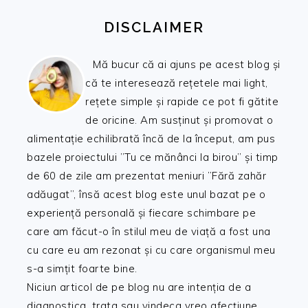
DISCLAIMER
Mă bucur că ai ajuns pe acest blog și
că te interesează rețetele mai light,
rețete simple și rapide ce pot fi gătite
de oricine. Am susținut și promovat o
alimentație echilibrată încă de la început, am pus
bazele proiectului ”Tu ce mănânci la birou” și timp
de 60 de zile am prezentat meniuri ”Fără zahăr
adăugat”, însă acest blog este unul bazat pe o
experiență personală și fiecare schimbare pe
care am făcut-o în stilul meu de viață a fost una
cu care eu am rezonat și cu care organismul meu
s-a simțit foarte bine.
Niciun articol de pe blog nu are intenția de a
diagnostica, trata sau vindeca vreo afecțiune