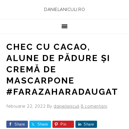
Skip
Skip
Skip
Skip
DANIELANICULI.RO
to
to
to
to
primary
main
primary
footer
navigation
content
sidebar
CHEC CU CACAO,
ALUNE DE PĂDURE ȘI
CREMĂ DE
MASCARPONE
#FARAZAHARADAUGAT
februarie 22, 2022
By
danielaniculi
8 comentarii
Share
Share
Pin
Share