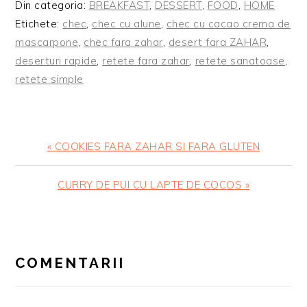
Din categoria:
BREAKFAST
,
DESSERT
,
FOOD
,
HOME
Etichete:
chec
,
chec cu alune
,
chec cu cacao crema de
mascarpone
,
chec fara zahar
,
desert fara ZAHAR
,
deserturi rapide
,
retete fara zahar
,
retete sanatoase
,
retete simple
Articol
« COOKIES FARA ZAHAR SI FARA GLUTEN
anterior:
Articolul
CURRY DE PUI CU LAPTE DE COCOS »
urmator:
READER
INTERACTIONS
COMENTARII