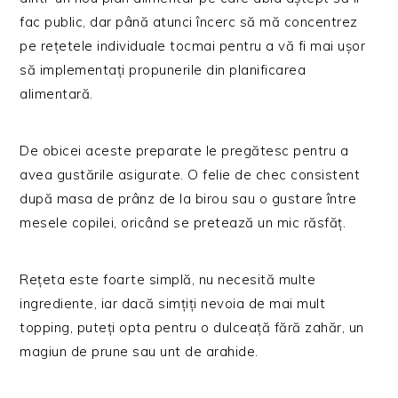
fac public, dar până atunci încerc să mă concentrez
pe rețetele individuale tocmai pentru a vă fi mai ușor
să implementați propunerile din planificarea
alimentară.
De obicei aceste preparate le pregătesc pentru a
avea gustările asigurate. O felie de chec consistent
după masa de prânz de la birou sau o gustare între
mesele copilei, oricând se pretează un mic răsfăț.
Rețeta este foarte simplă, nu necesită multe
ingrediente, iar dacă simțiți nevoia de mai mult
topping, puteți opta pentru o dulceață fără zahăr, un
magiun de prune sau unt de arahide.