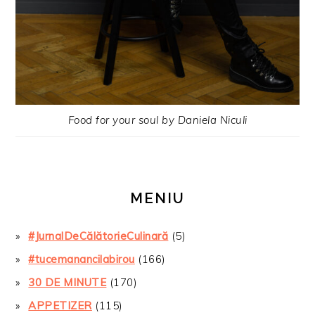
Food for your soul by Daniela Niculi
MENIU
#JurnalDeCălătorieCulinară
(5)
#tucemanancilabirou
(166)
30 DE MINUTE
(170)
APPETIZER
(115)