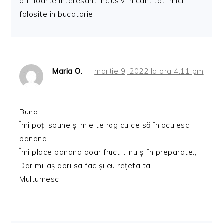
a fi foarte interesant inclusiv in cantitati mici
folosite in bucatarie.
Maria O.
martie 9, 2022 la ora 4:11 pm
Buna.
Îmi poți spune și mie te rog cu ce să înlocuiesc
banana.
Îmi place banana doar fruct ….nu și în preparate.,
Dar mi-aș dori sa fac și eu rețeta ta.
Multumesc