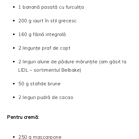
1 banană pasată cu furculița
200 g iaurt în stil grecesc
160 g făină integrală
2 lingurițe praf de copt
2 linguri alune de pădure mărunțite (am găsit la
LIDL – sortimentul Belbake)
50 g stafide brune
2 linguri pudră de cacao
Pentru cremă:
250 g mascarpone