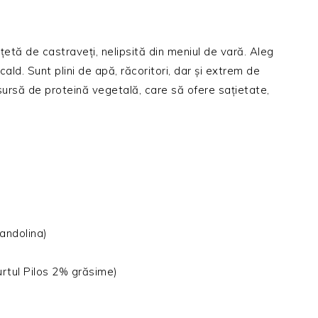
țetă de castraveți, nelipsită din meniul de vară. Aleg
ald. Sunt plini de apă, răcoritori, dar și extrem de
 sursă de proteină vegetală, care să ofere sațietate,
mandolina)
aurtul Pilos 2% grăsime)