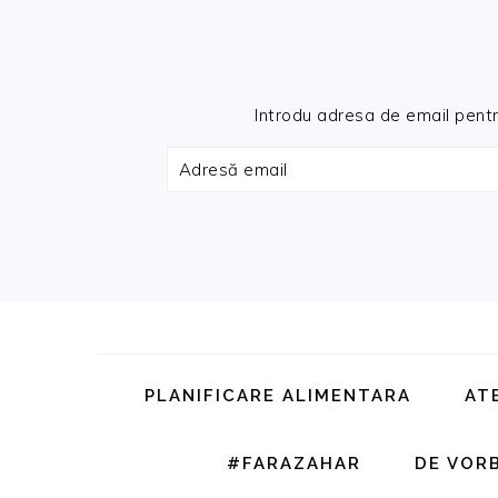
Introdu adresa de email pentru 
Adresă
email
Skip
Skip
Skip
Skip
to
to
to
to
primary
main
primary
footer
PLANIFICARE ALIMENTARA
AT
navigation
content
sidebar
#FARAZAHAR
DE VOR