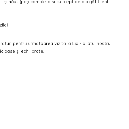
t și năut (poți completa și cu piept de pui gătit lent
ilei
rături pentru următoarea vizită la Lidl- aliatul nostru
ioase și echilibrate.