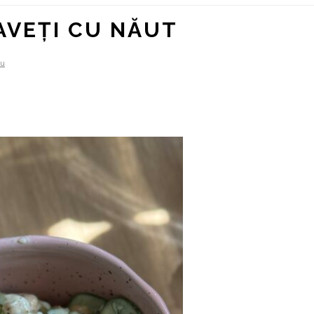
AVEȚI CU NĂUT
iu