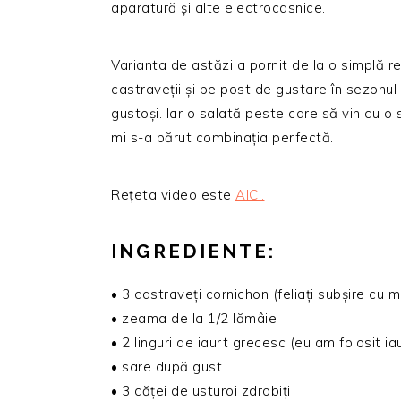
aparatură și alte electrocasnice.
Varianta de astăzi a pornit de la o simplă re
castraveții și pe post de gustare în sezonul c
gustoși. Iar o salată peste care să vin cu o
mi s-a părut combinația perfectă.
Rețeta video este
AICI.
INGREDIENTE:
• 3 castraveți cornichon (feliați subșire cu 
• zeama de la 1/2 lămâie
• 2 linguri de iaurt grecesc (eu am folosit i
• sare după gust
• 3 căței de usturoi zdrobiți