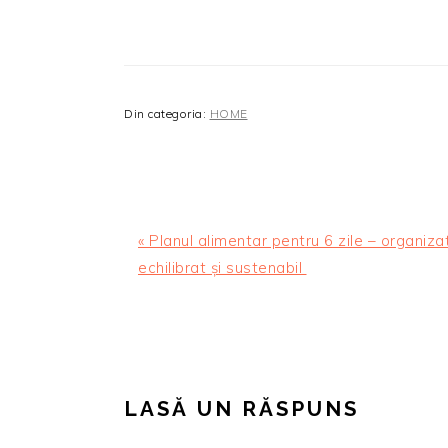
Din categoria:
HOME
Articol
« Planul alimentar pentru 6 zile – organizat
anterior:
echilibrat și sustenabil
READER
INTERACTIONS
LASĂ UN RĂSPUNS