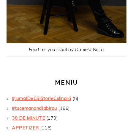
Food for your soul by Daniela Niculi
MENIU
#JurnalDeCălătorieCulinară
(5)
#tucemanancilabirou
(166)
30 DE MINUTE
(170)
APPETIZER
(115)