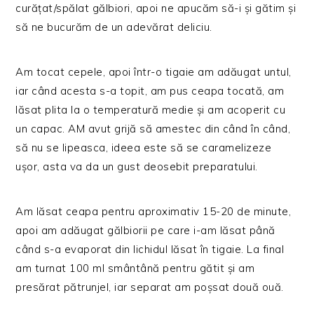
curățat/spălat gălbiori, apoi ne apucăm să-i și gătim și
să ne bucurăm de un adevărat deliciu.
Am tocat cepele, apoi într-o tigaie am adăugat untul,
iar când acesta s-a topit, am pus ceapa tocată, am
lăsat plita la o temperatură medie și am acoperit cu
un capac. AM avut grijă să amestec din când în când,
să nu se lipeasca, ideea este să se caramelizeze
ușor, asta va da un gust deosebit preparatului.
Am lăsat ceapa pentru aproximativ 15-20 de minute,
apoi am adăugat gălbiorii pe care i-am lăsat până
când s-a evaporat din lichidul lăsat în tigaie. La final
am turnat 100 ml smântână pentru gătit și am
presărat pătrunjel, iar separat am poșsat două ouă.