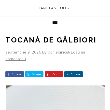
Skip
Skip
Skip
Skip
DANIELANICULI.RO
to
to
to
to
primary
main
primary
footer
navigation
content
sidebar
TOCANĂ DE GĂLBIORI
septembrie 9, 2025
By
danielaniculi
Lasă un
comentariu
Share
Share
Pin
Share