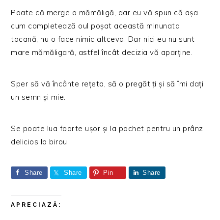
Poate că merge o mămăligă, dar eu vă spun că așa
cum completează oul poșat această minunata
tocană, nu o face nimic altceva. Dar nici eu nu sunt
mare mămăligară, astfel încât decizia vă aparține.
Sper să vă încânte rețeta, să o pregătiți și să îmi dați
un semn și mie.
Se poate lua foarte ușor și la pachet pentru un prânz
delicios la birou.
Share
Share
Pin
Share
APRECIAZĂ: