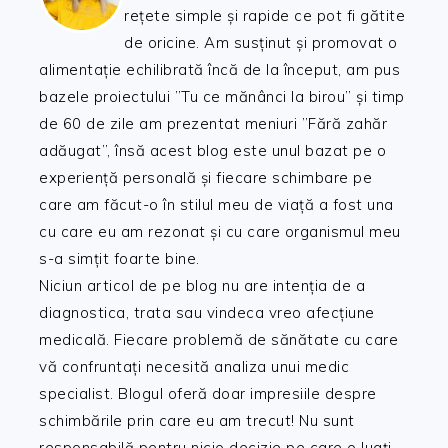
rețete simple și rapide ce pot fi gătite
de oricine. Am susținut și promovat o
alimentație echilibrată încă de la început, am pus
bazele proiectului ”Tu ce mănânci la birou” și timp
de 60 de zile am prezentat meniuri ”Fără zahăr
adăugat”, însă acest blog este unul bazat pe o
experiență personală și fiecare schimbare pe
care am făcut-o în stilul meu de viață a fost una
cu care eu am rezonat și cu care organismul meu
s-a simțit foarte bine.
Niciun articol de pe blog nu are intenția de a
diagnostica, trata sau vindeca vreo afecțiune
medicală. Fiecare problemă de sănătate cu care
vă confruntați necesită analiza unui medic
specialist. Blogul oferă doar impresiile despre
schimbările prin care eu am trecut! Nu sunt
responsabilă pentru nicio decizie pe care o luați