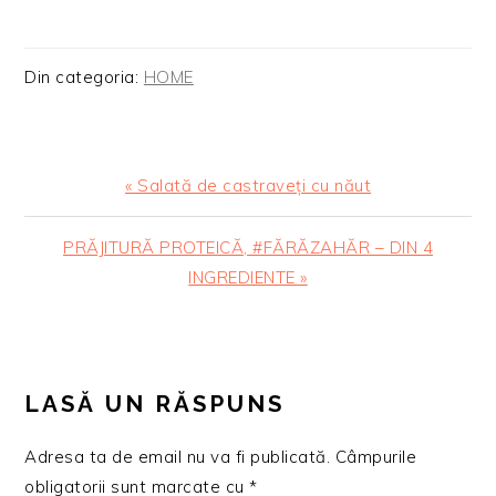
Din categoria:
HOME
Articol
« Salată de castraveți cu năut
anterior:
Articolul
PRĂJITURĂ PROTEICĂ, #FĂRĂZAHĂR – DIN 4
urmator:
INGREDIENTE »
READER
INTERACTIONS
LASĂ UN RĂSPUNS
Adresa ta de email nu va fi publicată.
Câmpurile
obligatorii sunt marcate cu
*