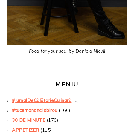
Food for your soul by Daniela Niculi
MENIU
#JurnalDeCălătorieCulinară
(5)
#tucemanancilabirou
(166)
30 DE MINUTE
(170)
APPETIZER
(115)