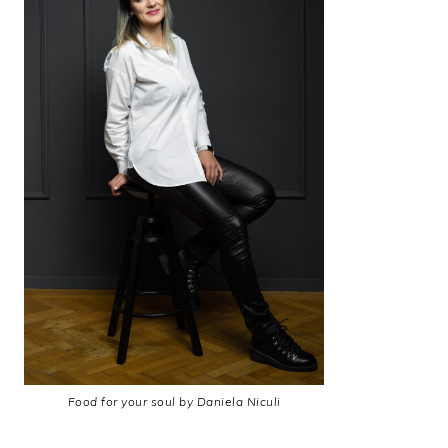
Food for your soul by Daniela Niculi