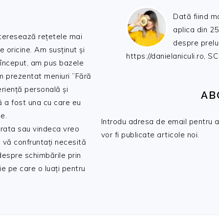
Dată fiind m
aplica din 25
nteresează rețetele mai
despre prelu
de oricine. Am susținut și
https://danielaniculi.ro
 început, am pus bazele
am prezentat meniuri ”Fără
riență personală și
AB
ă a fost una cu care eu
e.
Introdu adresa de email pentru a 
 trata sau vindeca vreo
vor fi publicate articole noi.
 vă confruntați necesită
 despre schimbările prin
e pe care o luați pentru