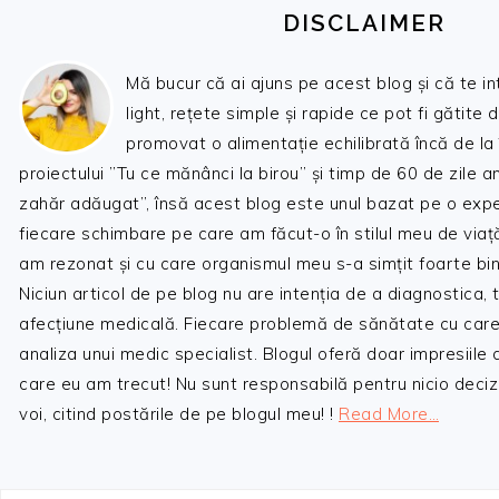
DISCLAIMER
Mă bucur că ai ajuns pe acest blog și că te i
light, rețete simple și rapide ce pot fi gătite 
promovat o alimentație echilibrată încă de la
proiectului ”Tu ce mănânci la birou” și timp de 60 de zile 
zahăr adăugat”, însă acest blog este unul bazat pe o expe
fiecare schimbare pe care am făcut-o în stilul meu de viaț
am rezonat și cu care organismul meu s-a simțit foarte bin
Niciun articol de pe blog nu are intenția de a diagnostica,
afecțiune medicală. Fiecare problemă de sănătate cu care
analiza unui medic specialist. Blogul oferă doar impresiile
care eu am trecut! Nu sunt responsabilă pentru nicio decizi
voi, citind postările de pe blogul meu! !
Read More…