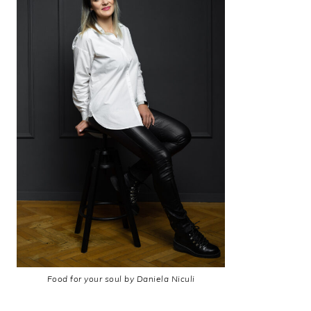
Food for your soul by Daniela Niculi