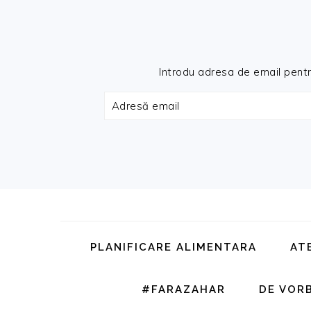
Introdu adresa de email pentru 
Adresă
email
Skip
Skip
Skip
Skip
to
to
to
to
primary
main
primary
footer
PLANIFICARE ALIMENTARA
AT
navigation
content
sidebar
#FARAZAHAR
DE VOR