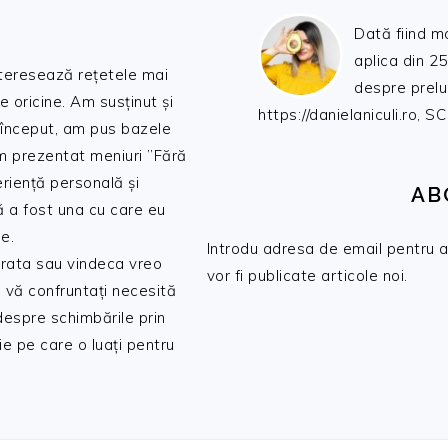
Dată fiind m
aplica din 25
nteresează rețetele mai
despre prelu
de oricine. Am susținut și
https://danielaniculi.ro
 început, am pus bazele
am prezentat meniuri ”Fără
riență personală și
AB
ă a fost una cu care eu
e.
Introdu adresa de email pentru a 
 trata sau vindeca vreo
vor fi publicate articole noi.
 vă confruntați necesită
 despre schimbările prin
e pe care o luați pentru