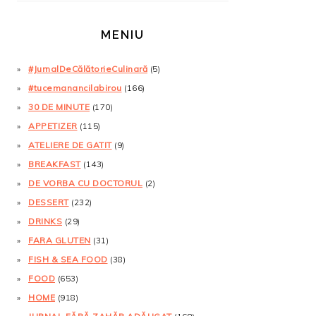
MENIU
#JurnalDeCălătorieCulinară
(5)
#tucemanancilabirou
(166)
30 DE MINUTE
(170)
APPETIZER
(115)
ATELIERE DE GATIT
(9)
BREAKFAST
(143)
DE VORBA CU DOCTORUL
(2)
DESSERT
(232)
DRINKS
(29)
FARA GLUTEN
(31)
FISH & SEA FOOD
(38)
FOOD
(653)
HOME
(918)