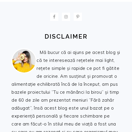
FOOTER
DISCLAIMER
Mă bucur că ai ajuns pe acest blog și
că te interesează rețetele mai light,
rețete simple și rapide ce pot fi gătite
de oricine. Am susținut și promovat o
alimentație echilibrată încă de la început, am pus
bazele proiectului ”Tu ce mănânci la birou” și timp
de 60 de zile am prezentat meniuri ”Fără zahăr
adăugat”, însă acest blog este unul bazat pe o
experiență personală și fiecare schimbare pe
care am făcut-o în stilul meu de viață a fost una
cu care eu am rezonat și cu care organismul meu