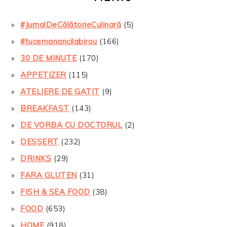
#JurnalDeCălătorieCulinară
(5)
#tucemanancilabirou
(166)
30 DE MINUTE
(170)
APPETIZER
(115)
ATELIERE DE GATIT
(9)
BREAKFAST
(143)
DE VORBA CU DOCTORUL
(2)
DESSERT
(232)
DRINKS
(29)
FARA GLUTEN
(31)
FISH & SEA FOOD
(38)
FOOD
(653)
HOME
(918)