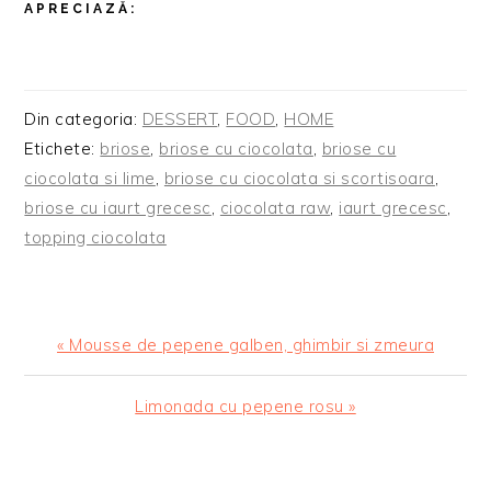
APRECIAZĂ:
Din categoria:
DESSERT
,
FOOD
,
HOME
Etichete:
briose
,
briose cu ciocolata
,
briose cu
ciocolata si lime
,
briose cu ciocolata si scortisoara
,
briose cu iaurt grecesc
,
ciocolata raw
,
iaurt grecesc
,
topping ciocolata
Articol
« Mousse de pepene galben, ghimbir si zmeura
anterior:
Articolul
Limonada cu pepene rosu »
urmator:
READER