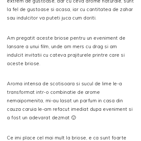
extrem de gustoase, dar cu ceva arome naturale, sunt
la fel de gustoase si acasa, iar cu cantitatea de zahar
sau indulcitor va puteti juca cum doriti.
Am pregatit aceste briose pentru un eveniment de
lansare a unui film, unde am mers cu drag si am
indulcit invitatii cu cateva prajiturele printre care si
aceste briose.
Aroma intensa de scotisoara si sucul de lime le-a
transformat intr-o combinatie de arome
nemaipomenita, mi-au lasat un parfum in casa din
cauza caruia le-am refacut imediat dupa eveniment si
a fost un adevarat dezmat 🙂
Ce imi place cel mai mult la briose, e ca sunt foarte