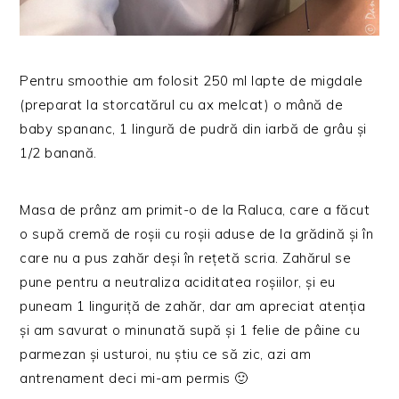
Pentru smoothie am folosit 250 ml lapte de migdale
(preparat la storcatărul cu ax melcat) o mână de
baby spananc, 1 lingură de pudră din iarbă de grâu și
1/2 banană.
Masa de prânz am primit-o de la Raluca, care a făcut
o supă cremă de roșii cu roșii aduse de la grădină și în
care nu a pus zahăr deși în rețetă scria. Zahărul se
pune pentru a neutraliza aciditatea roșiilor, și eu
puneam 1 linguriță de zahăr, dar am apreciat atenția
și am savurat o minunată supă și 1 felie de pâine cu
parmezan și usturoi, nu știu ce să zic, azi am
antrenament deci mi-am permis 🙂