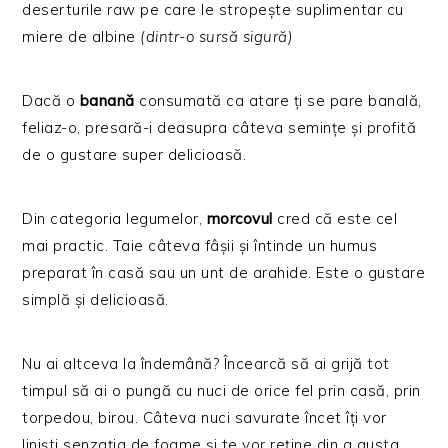
deserturile raw pe care le stropește suplimentar cu
miere de albine
(dintr-o sursă sigură)
Dacă o
banană
consumată ca atare ți se pare banală,
feliaz-o, presară-i deasupra câteva semințe și profită
de o gustare super delicioasă.
Din categoria legumelor,
morcovul
cred că este cel
mai practic. Taie câteva fâșii și întinde un humus
preparat în casă sau un unt de arahide. Este o gustare
simplă și delicioasă.
Nu ai altceva la îndemână? Încearcă să ai grijă tot
timpul să ai o pungă cu nuci de orice fel prin casă, prin
torpedou, birou. Câteva nuci savurate încet îți vor
liniști senzația de foame și te vor reține din a gusta