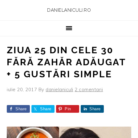
Skip
Skip
Skip
Skip
DANIELANICULI.RO
to
to
to
to
primary
main
primary
footer
navigation
content
sidebar
ZIUA 25 DIN CELE 30
FĂRĂ ZAHĂR ADĂUGAT
+ 5 GUSTĂRI SIMPLE
iulie 20, 2017
By
danielaniculi
2 comentarii
Share
Share
Pin
Share