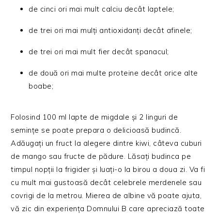
de cinci ori mai mult calciu decât laptele;
de trei ori mai mulți antioxidanți decât afinele;
de trei ori mai mult fier decât spanacul;
de două ori mai multe proteine decât orice alte
boabe;
Folosind 100 ml lapte de migdale și 2 linguri de
semințe se poate prepara o delicioasă budincă.
Adăugați un fruct la alegere dintre kiwi, câteva cuburi
de mango sau fructe de pădure. Lăsați budinca pe
timpul nopții la frigider și luați-o la birou a doua zi. Va fi
cu mult mai gustoasă decât celebrele merdenele sau
covrigi de la metrou. Mierea de albine vă poate ajuta,
vă zic din experiența Domnului B care apreciază toate