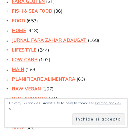
FARA GLUTEN
(31)
FISH & SEA FOOD
(38)
FOOD
(653)
HOME
(918)
JURNAL FĂRĂ ZAHĂR ADĂUGAT
(168)
LIFESTYLE
(244)
LOW CARB
(103)
MAIN
(189)
PLANIFICARE ALIMENTARA
(63)
RAW VEGAN
(107)
RESTAURANTS
(41)
Privacy & Cookies. Acest site folosește coockies!
Politică cookie-
SALAD
(55)
uri
SMOOTHIE
(17)
SOUP
(49)