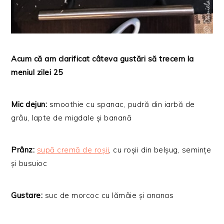
Acum că am clarificat câteva gustări să trecem la
meniul zilei 25
Mic dejun:
smoothie cu spanac, pudră din iarbă de
grâu, lapte de migdale și banană
Prânz:
supă cremă de roșii
, cu roșii din belșug, semințe
și busuioc
Gustare:
suc de morcoc cu lămâie și ananas