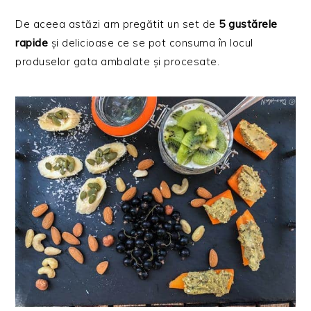
De aceea astăzi am pregătit un set de
5 gustărele
rapide
și delicioase ce se pot consuma în locul
produselor gata ambalate și procesate.