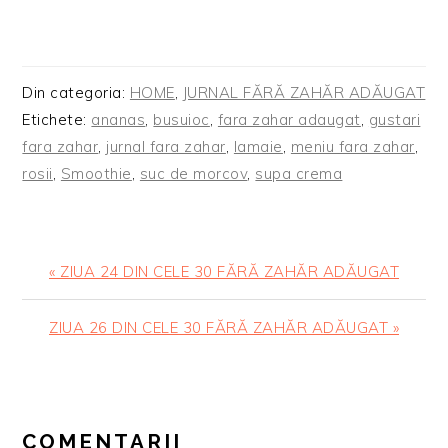
Din categoria:
HOME
,
JURNAL FĂRĂ ZAHĂR ADĂUGAT
Etichete:
ananas
,
busuioc
,
fara zahar adaugat
,
gustari
fara zahar
,
jurnal fara zahar
,
lamaie
,
meniu fara zahar
,
rosii
,
Smoothie
,
suc de morcov
,
supa crema
Articol
« ZIUA 24 DIN CELE 30 FĂRĂ ZAHĂR ADĂUGAT
anterior:
Articolul
ZIUA 26 DIN CELE 30 FĂRĂ ZAHĂR ADĂUGAT »
urmator:
READER
INTERACTIONS
COMENTARII