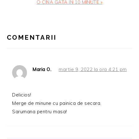
Articolul
O CINĂ GATA ÎN 10 MINUTE »
urmator:
READER
INTERACTIONS
COMENTARII
Maria O.
martie 9, 2022 la ora 4:21 pm
Delicios!
Merge de minune cu painica de secara.
Sarumana pentru masa!