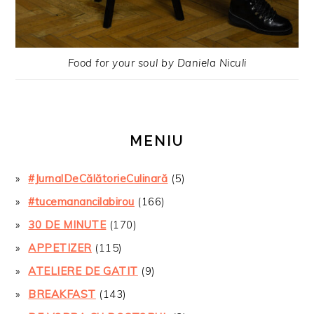
Food for your soul by Daniela Niculi
MENIU
#JurnalDeCălătorieCulinară
(5)
#tucemanancilabirou
(166)
30 DE MINUTE
(170)
APPETIZER
(115)
ATELIERE DE GATIT
(9)
BREAKFAST
(143)