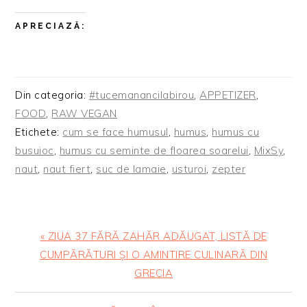
APRECIAZĂ:
Din categoria:
#tucemanancilabirou
,
APPETIZER
,
FOOD
,
RAW VEGAN
Etichete:
cum se face humusul
,
humus
,
humus cu
busuioc
,
humus cu seminte de floarea soarelui
,
MixSy
,
naut
,
naut fiert
,
suc de lamaie
,
usturoi
,
zepter
Articol
« ZIUA 37 FĂRĂ ZAHĂR ADĂUGAT, LISTĂ DE
anterior:
CUMPĂRĂTURI ȘI O AMINTIRE CULINARĂ DIN
GRECIA