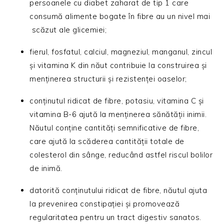
persoanele cu diabet zaharat de tip 1 care
consumă alimente bogate în fibre au un nivel mai
scăzut ale glicemiei;
fierul, fosfatul, calciul, magneziul, manganul, zincul
și vitamina K din năut contribuie la construirea și
menținerea structurii și rezistenței oaselor;
conținutul ridicat de fibre, potasiu, vitamina C și
vitamina B-6 ajută la menținerea sănătății inimii.
Năutul conține cantități semnificative de fibre,
care ajută la scăderea cantității totale de
colesterol din sânge, reducând astfel riscul bolilor
de inimă.
datorită conținutului ridicat de fibre, năutul ajuta
la prevenirea constipației și promovează
regularitatea pentru un tract digestiv sanatos.