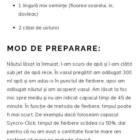
1 lingură mix semințe (floarea soarelui, in,
dovleac)
2 căței de usturoi
MOD DE PREPARARE:
Năutul lăsat la înmuiat, l-am scurs de apă și l-am clătit
sub jet de apă rece. În vasul pregătit am adăugat 300
ml apă și am adus-o în punctul de fierbere, apoi am
adăugat năutul și am acoperit vasul. Am lăsat la foc
mic spre mediu și nu am ridicat capacul timp de 45 de
minute. În funcție de metoda de fierbere, timpul poate
fi mai scurt. De exemplu dacă foloseam capacul
Syncro-Click, timpul de fierbere scădea cu 50%, dar
pentru că nu am avut o cantitate foarte mare am
preferat să merg pe metoda clasică.