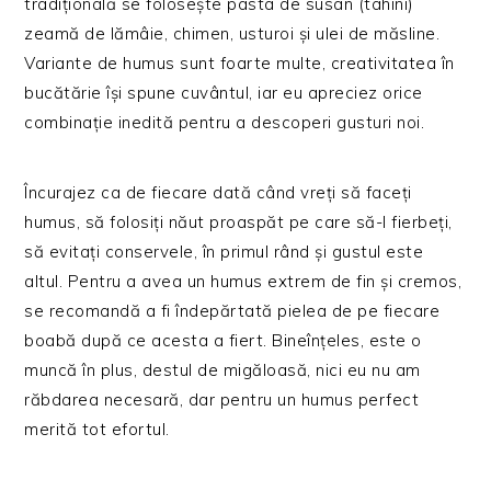
tradițională se folosește pasta de susan (tahini)
zeamă de lămâie, chimen, usturoi și ulei de măsline.
Variante de humus sunt foarte multe, creativitatea în
bucătărie își spune cuvântul, iar eu apreciez orice
combinație inedită pentru a descoperi gusturi noi.
Încurajez ca de fiecare dată când vreți să faceți
humus, să folosiți năut proaspăt pe care să-l fierbeți,
să evitați conservele, în primul rând și gustul este
altul. Pentru a avea un humus extrem de fin și cremos,
se recomandă a fi îndepărtată pielea de pe fiecare
boabă după ce acesta a fiert. Bineînțeles, este o
muncă în plus, destul de migăloasă, nici eu nu am
răbdarea necesară, dar pentru un humus perfect
merită tot efortul.