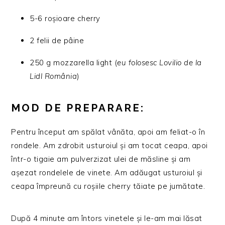
5-6 roșioare cherry
2 felii de pâine
250 g mozzarella light (
eu folosesc Lovilio de la
Lidl România
)
MOD DE PREPARARE:
Pentru început am spălat vânăta, apoi am feliat-o în
rondele. Am zdrobit usturoiul și am tocat ceapa, apoi
într-o tigaie am pulverzizat ulei de măsline și am
așezat rondelele de vinete. Am adăugat usturoiul și
ceapa împreună cu roșiile cherry tăiate pe jumătate.
După 4 minute am întors vinetele și le-am mai lăsat