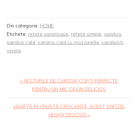
Din categoria:
HOME
Etichete:
retete sanatoase
,
retete simple
,
sandvis
,
sandvis cald
,
sandvis cald cu mozzarella
,
sandwich
,
vinete
Articol
« RESTURILE DE CARTOFI COPȚI PERFECTE
anterior:
PENTRU UN MIC DEJUN DELICIOS
Articolul
VÂNĂTĂ ÎN CRUSTĂ CROCANTĂ, ACEST SNITZEL
urmator:
VEGAN DELICIOS »
READER