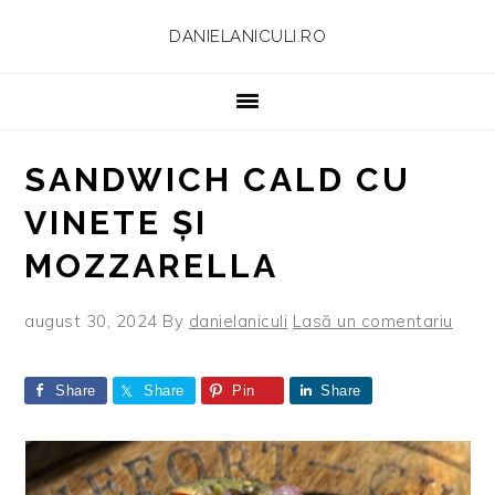
Skip
Skip
Skip
Skip
DANIELANICULI.RO
to
to
to
to
primary
main
primary
footer
navigation
content
sidebar
SANDWICH CALD CU
VINETE ȘI
MOZZARELLA
august 30, 2024
By
danielaniculi
Lasă un comentariu
Share
Share
Pin
Share