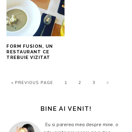
FORM FUSION, UN
RESTAURANT CE
TREBUIE VIZITAT
GO
PAGINĂ
PAGINĂ
PAGINĂ
PAGINĂ
«
PREVIOUS PAGE
1
2
3
4
TO
BARA
PRINCIPALĂ
BINE AI VENIT!
Eu si parerea mea despre mine, o