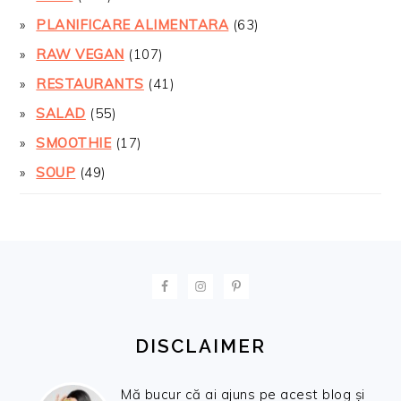
PLANIFICARE ALIMENTARA
(63)
RAW VEGAN
(107)
RESTAURANTS
(41)
SALAD
(55)
SMOOTHIE
(17)
SOUP
(49)
FOOTER
DISCLAIMER
Mă bucur că ai ajuns pe acest blog și