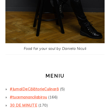
Food for your soul by Daniela Niculi
MENIU
#JurnalDeCălătorieCulinară
(5)
#tucemanancilabirou
(166)
30 DE MINUTE
(170)