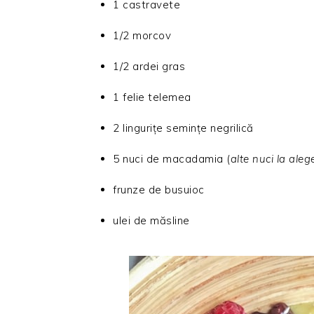
1 castravete
1/2 morcov
1/2 ardei gras
1 felie telemea
2 lingurițe semințe negrilică
5 nuci de macadamia (
alte nuci la aleg
frunze de busuioc
ulei de măsline