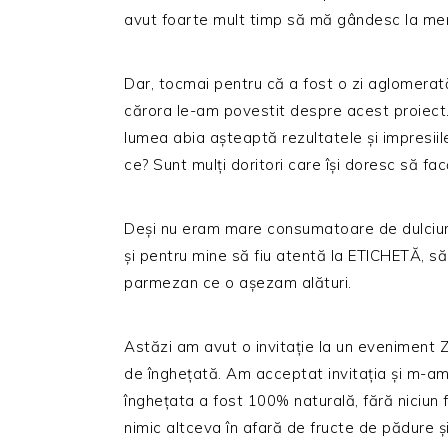
avut foarte mult timp să mă gândesc la meni
Dar, tocmai pentru că a fost o zi aglomerat
cărora le-am povestit despre acest proiect.
lumea abia așteaptă rezultatele și impresiil
ce? Sunt mulți doritori care își doresc să fac
Deși nu eram mare consumatoare de dulciur
și pentru mine să fiu atentă la ETICHETĂ, să 
parmezan ce o așezam alături.
Astăzi am avut o invitație la un eveniment Ze
de înghețată. Am acceptat invitația și m-am
înghețata a fost 100% naturală, fără niciun 
nimic altceva în afară de fructe de pădure 