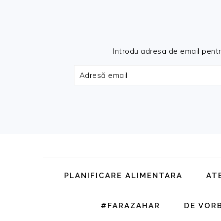
Introdu adresa de email pentru 
Adresă
email
Skip
Skip
Skip
Skip
to
to
to
to
primary
main
primary
footer
PLANIFICARE ALIMENTARA
AT
navigation
content
sidebar
#FARAZAHAR
DE VOR