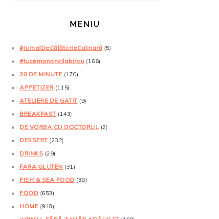
MENIU
#JurnalDeCălătorieCulinară
(5)
#tucemanancilabirou
(166)
30 DE MINUTE
(170)
APPETIZER
(115)
ATELIERE DE GATIT
(9)
BREAKFAST
(143)
DE VORBA CU DOCTORUL
(2)
DESSERT
(232)
DRINKS
(29)
FARA GLUTEN
(31)
FISH & SEA FOOD
(38)
FOOD
(653)
HOME
(918)