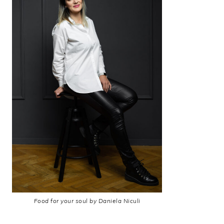
Food for your soul by Daniela Niculi