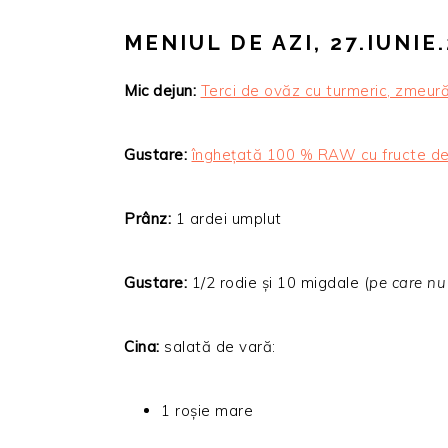
MENIUL DE AZI, 27.IUNIE
Mic dejun:
Terci de ovăz cu turmeric, zmeură
Gustare:
înghețată 100 % RAW cu fructe d
Prânz:
1 ardei umplut
Gustare:
1/2 rodie și 10 migdale (
pe care nu
Cina:
salată de vară:
1 roșie mare