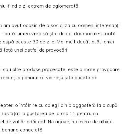
u, fiind o zi extrem de aglomerată.
ă am avut ocazia de a socializa cu oameni interesanți
 Toată lumea vrea să știe de ce, dar mai ales toată
e după aceste 30 de zile. Mai mult decât atât, ghici
ă față unei astfel de provocări.
i sau alte produse procesate, este o mare provocare
renunț la paharul cu vin roșu și la bucata de
pter, o întâlnire cu colegii din bloggosferă la o cupă
 răsfățat la gustarea de la ora 11 pentru că
fel de zahăr adăugat. Nu agave, nu miere de albine,
și banana congelată.