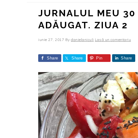
JURNALUL MEU 30 
ADĂUGAT. ZIUA 2
iunie 27, 2017
By
danielaniculi
Lasă un comentariu
Share
Share
Pin
Share