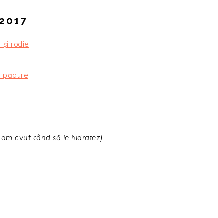
.2017
 și rodie
e pădure
 am avut când să le hidratez)