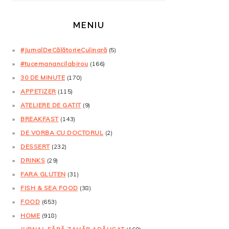
MENIU
#JurnalDeCălătorieCulinară
(5)
#tucemanancilabirou
(166)
30 DE MINUTE
(170)
APPETIZER
(115)
ATELIERE DE GATIT
(9)
BREAKFAST
(143)
DE VORBA CU DOCTORUL
(2)
DESSERT
(232)
DRINKS
(29)
FARA GLUTEN
(31)
FISH & SEA FOOD
(38)
FOOD
(653)
HOME
(918)