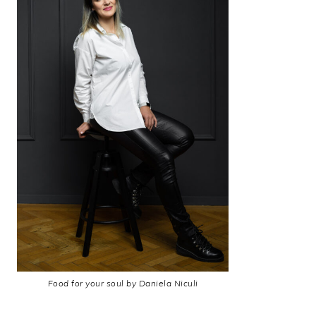
Food for your soul by Daniela Niculi