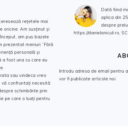
Dată fiind m
aplica din 25
nteresează rețetele mai
despre prelu
de oricine. Am susținut și
https://danielaniculi.ro
 început, am pus bazele
am prezentat meniuri ”Fără
riență personală și
AB
ă a fost una cu care eu
e.
Introdu adresa de email pentru a 
 trata sau vindeca vreo
vor fi publicate articole noi.
 vă confruntați necesită
 despre schimbările prin
e pe care o luați pentru