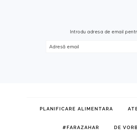
Introdu adresa de email pentru 
Adresă
email
Skip
Skip
Skip
Skip
to
to
to
to
primary
main
primary
footer
PLANIFICARE ALIMENTARA
AT
navigation
content
sidebar
#FARAZAHAR
DE VOR