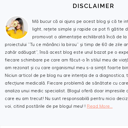
DISCLAIMER
Mă bucur că ai ajuns pe acest blog și că te i
light, rețete simple și rapide ce pot fi gătite 
promovat o alimentație echilibrată încă de la
proiectului ”Tu ce mănânci la birou” și timp de 60 de zile 
zahăr adăugat”, însă acest blog este unul bazat pe o expe
fiecare schimbare pe care am făcut-o în stilul meu de viaț
am rezonat și cu care organismul meu s-a simțit foarte bin
Niciun articol de pe blog nu are intenția de a diagnostica,
afecțiune medicală. Fiecare problemă de sănătate cu care
analiza unui medic specialist. Blogul oferă doar impresiile
care eu am trecut! Nu sunt responsabilă pentru nicio decizi
voi, citind postările de pe blogul meu! !
Read More…