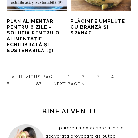
PLAN ALIMENTAR
PLĂCINTE UMPLUTE
PENTRU 6 ZILE –
CU BRÂNZĂ ȘI
SOLUȚIA PENTRU O
SPANAC
ALIMENTAȚIE
ECHILIBRATĂ ȘI
SUSTENABILĂ (9)
GO
PAGINĂ
PAGINĂ
PAGINĂ
PAGINĂ
PAGI
«
PREVIOUS PAGE
1
2
3
4
TO
Interim
PAGINĂ
GO
5
…
87
NEXT PAGE »
pages
TO
omitted
BARA
PRINCIPALĂ
BINE AI VENIT!
Eu si parerea mea despre mine, o
adevarata provocare as putea