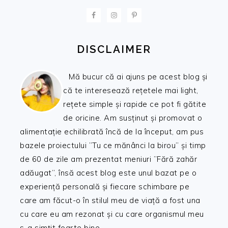
FOOTER
DISCLAIMER
Mă bucur că ai ajuns pe acest blog și
că te interesează rețetele mai light,
rețete simple și rapide ce pot fi gătite
de oricine. Am susținut și promovat o
alimentație echilibrată încă de la început, am pus
bazele proiectului ”Tu ce mănânci la birou” și timp
de 60 de zile am prezentat meniuri ”Fără zahăr
adăugat”, însă acest blog este unul bazat pe o
experiență personală și fiecare schimbare pe
care am făcut-o în stilul meu de viață a fost una
cu care eu am rezonat și cu care organismul meu
s-a simțit foarte bine.