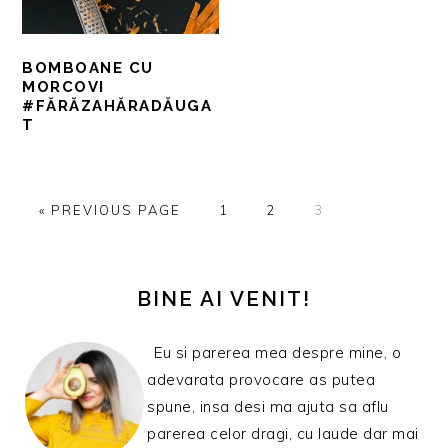
BOMBOANE CU
MORCOVI
#FĂRĂZAHĂRADĂUGA
T
GO
PAGINĂ
PAGINĂ
PAGINĂ
«
PREVIOUS PAGE
1
2
3
TO
BARA
PRINCIPALĂ
BINE AI VENIT!
Eu si parerea mea despre mine, o
adevarata provocare as putea
spune, insa desi ma ajuta sa aflu
parerea celor dragi, cu laude dar mai