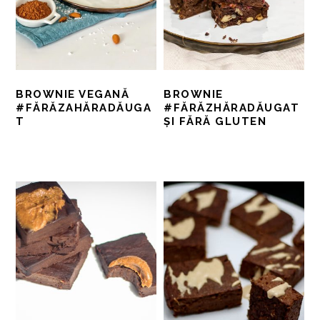
BROWNIE VEGANĂ
BROWNIE
#FĂRĂZAHĂRADĂUGA
#FĂRĂZHĂRADĂUGAT
T
ȘI FĂRĂ GLUTEN