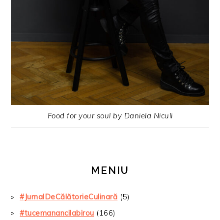
Food for your soul by Daniela Niculi
MENIU
#JurnalDeCălătorieCulinară
(5)
#tucemanancilabirou
(166)