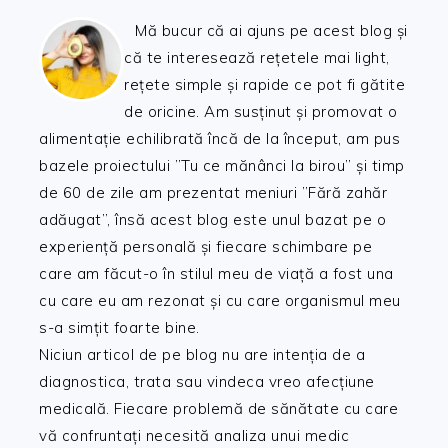
Mă bucur că ai ajuns pe acest blog și
că te interesează rețetele mai light,
rețete simple și rapide ce pot fi gătite
de oricine. Am susținut și promovat o
alimentație echilibrată încă de la început, am pus
bazele proiectului ”Tu ce mănânci la birou” și timp
de 60 de zile am prezentat meniuri ”Fără zahăr
adăugat”, însă acest blog este unul bazat pe o
experiență personală și fiecare schimbare pe
care am făcut-o în stilul meu de viață a fost una
cu care eu am rezonat și cu care organismul meu
s-a simțit foarte bine.
Niciun articol de pe blog nu are intenția de a
diagnostica, trata sau vindeca vreo afecțiune
medicală. Fiecare problemă de sănătate cu care
vă confruntați necesită analiza unui medic