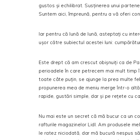
gustos și echilibrat. Susținerea unui parte
Suntem aici, împreună, pentru a vă oferi con
Iar pentru că lună de lună, asteptați cu int
ușor către subiectul acestei luni: cumpărătu
Este drept că am crescut obișnuiți ca de Paș
perioadele în care petrecem mai mult timp în 
toate câte puțin, se ajunge la prea multe f
propunerea mea de meniu merge într-o altă
rapide, gustări simple, dar și pe rețete cu c
Nu mai este un secret că mă bucur ca un co
rafturile magazinelor Lidl. Am produsele me
le ratez niciodată, dar mă bucură nespus să v