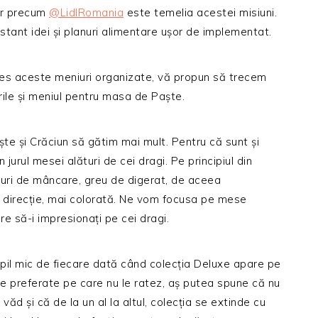
ner precum
@LidlRomania
este temelia acestei misiuni.
stant idei și planuri alimentare ușor de implementat.
eres aceste meniuri organizate, vă propun să trecem
rile și meniul pentru masa de Paște.
te și Crăciun să gătim mai mult. Pentru că sunt și
jurul mesei alături de cei dragi. Pe principiul din
eluri de mâncare, greu de digerat, de aceea
 direcție, mai colorată. Ne vom focusa pe mese
are să-i impresionați pe cei dragi.
pil mic de fiecare dată când colecția Deluxe apare pe
le preferate pe care nu le ratez, aș putea spune că nu
ăd și că de la un al la altul, colecția se extinde cu