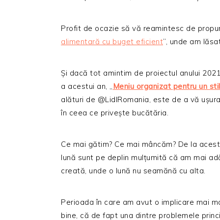
Profit de ocazie să vă reamintesc de propuner
alimentară cu buget eficient
”, unde am lăsat
Și dacă tot amintim de proiectul anului 2021, 
a acestui an, „
Meniu organizat pentru un stil
alături de @LidlRomania, este de a vă ușura m
în ceea ce privește bucătăria.
Ce mai gătim? Ce mai mâncăm? De la aceste î
lună sunt pe deplin mulțumită că am mai adău
creată, unde o lună nu seamănă cu alta.
Perioada în care am avut o implicare mai mar
bine, că de fapt una dintre problemele princi