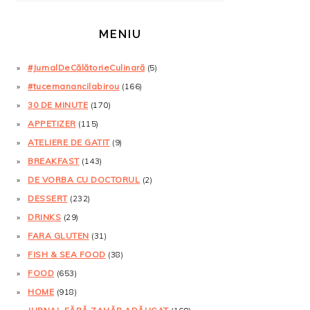
MENIU
#JurnalDeCălătorieCulinară
(5)
#tucemanancilabirou
(166)
30 DE MINUTE
(170)
APPETIZER
(115)
ATELIERE DE GATIT
(9)
BREAKFAST
(143)
DE VORBA CU DOCTORUL
(2)
DESSERT
(232)
DRINKS
(29)
FARA GLUTEN
(31)
FISH & SEA FOOD
(38)
FOOD
(653)
HOME
(918)