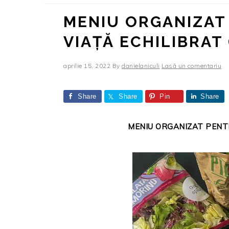
MENIU ORGANIZAT
VIAȚĂ ECHILIBRAT 
aprilie 15, 2022
By
danielaniculi
Lasă un comentariu
Share
Share
Pin
Share
MENIU ORGANIZAT PENTR