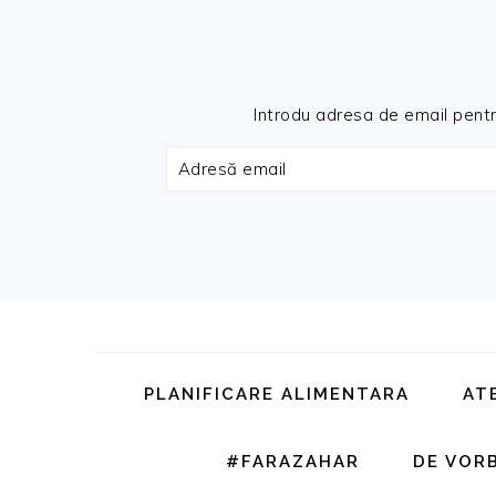
Introdu adresa de email pentru 
Adresă
email
Skip
Skip
Skip
Skip
to
to
to
to
primary
main
primary
footer
PLANIFICARE ALIMENTARA
AT
navigation
content
sidebar
#FARAZAHAR
DE VOR