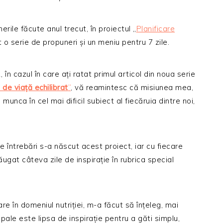
ile făcute anul trecut, în proiectul „
Planificare
 o serie de propuneri și un meniu pentru 7 zile.
în cazul în care ați ratat primul articol din noua serie
 de viață echilibrat
”
, vă reamintesc că misiunea mea,
unca în cel mai dificil subiect al fiecăruia dintre noi,
ntrebări s-a născut acest proiect, iar cu fiecare
gat câteva zile de inspirație în rubrica special
e în domeniul nutriției, m-a făcut să înțeleg, mai
pale este lipsa de inspirație pentru a găti simplu,