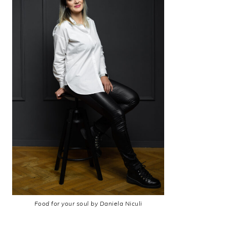
Food for your soul by Daniela Niculi