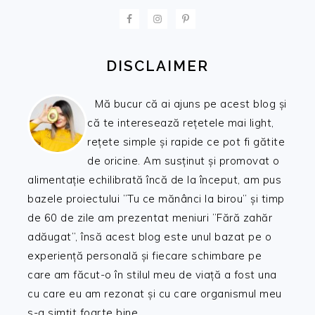
FOOTER
DISCLAIMER
Mă bucur că ai ajuns pe acest blog și
că te interesează rețetele mai light,
rețete simple și rapide ce pot fi gătite
de oricine. Am susținut și promovat o
alimentație echilibrată încă de la început, am pus
bazele proiectului ”Tu ce mănânci la birou” și timp
de 60 de zile am prezentat meniuri ”Fără zahăr
adăugat”, însă acest blog este unul bazat pe o
experiență personală și fiecare schimbare pe
care am făcut-o în stilul meu de viață a fost una
cu care eu am rezonat și cu care organismul meu
s-a simțit foarte bine.