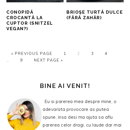
CONOPIDĂ
BRIOȘE TURTĂ DULCE
CROCANTĂ LA
(FĂRĂ ZAHĂR)
CUPTOR (SNITZEL
VEGAN?)
GO
PAGINĂ
PAGINĂ
PAGINĂ
PAGINĂ
Interi
«
PREVIOUS PAGE
1
2
3
4
TO
PAGINĂ
GO
pages
…
9
NEXT PAGE »
TO
omitte
BARA
PRINCIPALĂ
BINE AI VENIT!
Eu si parerea mea despre mine, o
adevarata provocare as putea
spune, insa desi ma ajuta sa aflu
parerea celor dragi, cu laude dar mai