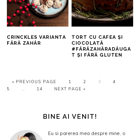
CRINCKLES VARIANTA
TORT CU CAFEA ȘI
FĂRĂ ZAHĂR
CIOCOLATĂ
#FĂRĂZAHĂRADĂUGA
T ȘI FĂRĂ GLUTEN
GO
PAGINĂ
PAGINĂ
PAGINĂ
PAGINĂ
PAGI
«
PREVIOUS PAGE
1
2
3
4
TO
Interim
PAGINĂ
GO
5
…
14
NEXT PAGE »
pages
TO
omitted
BARA
PRINCIPALĂ
BINE AI VENIT!
Eu si parerea mea despre mine, o