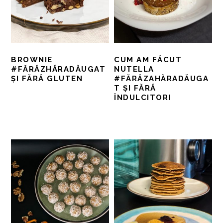
BROWNIE
CUM AM FĂCUT
#FĂRĂZHĂRADĂUGAT
NUTELLA
ȘI FĂRĂ GLUTEN
#FĂRĂZAHĂRADĂUGA
T ȘI FĂRĂ
ÎNDULCITORI