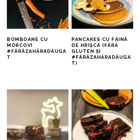
BOMBOANE CU
PANCAKES CU FĂINĂ
MORCOVI
DE HRIȘCĂ (FĂRĂ
#FĂRĂZAHĂRADĂUGA
GLUTEN ȘI
T
#FĂRĂZAHĂRADĂUGA
T)