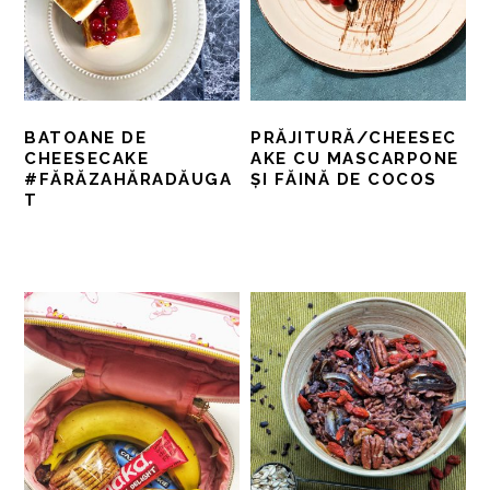
BATOANE DE
PRĂJITURĂ/CHEESEC
CHEESECAKE
AKE CU MASCARPONE
#FĂRĂZAHĂRADĂUGA
ȘI FĂINĂ DE COCOS
T